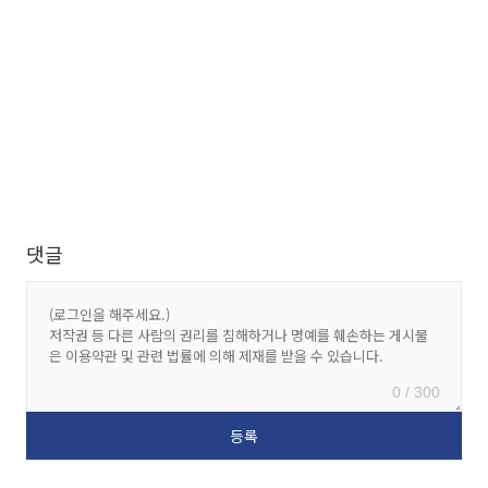
댓글
0 / 300