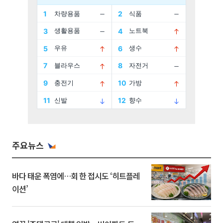
주요뉴스
바다 태운 폭염에…회 한 접시도 ‘히트플레
이션’