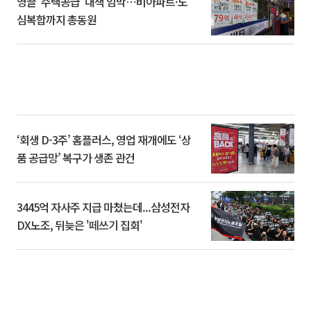
영끌 '주택공급' 대책 임박⋯비아파트·도
심복합까지 총동원
‘회생 D-3주’ 홈플러스, 영업 재개에도 ‘상
품 공급망’ 복구가 생존 관건
3445억 자사주 지급 마쳤는데...삼성전자
DX노조, 뒤늦은 '떼쓰기 집회'