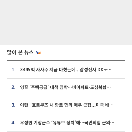
많이 본 뉴스
3445억 자사주 지급 마쳤는데...삼성전자 DX노조, 뒤늦은 '떼쓰기 집회'
1.
영끌 '주택공급' 대책 임박⋯비아파트·도심복합까지 총동원
2.
이란 “호르무즈 새 항로 합의 매우 근접...미국 배상 먼저”
3.
우성빈 기장군수 ‘유튜브 정치’에…국민의힘 군의원들 집단 반발
4.