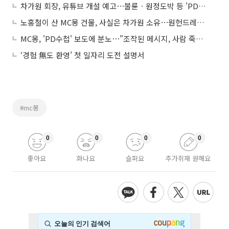
차가원 회장, 유튜브 개설 예고⋯불륜ㆍ원정도박 등 'PD수첩'과 2차전
노홍철이 산 MC몽 건물, 사실은 차가원 소유⋯원헌드레드 "MC몽과 관련 없어"
MC몽, 'PD수첩' 보도에 분노⋯"조작된 메시지, 사람 죽이려는 것"
‘경험 無도 환영’ 첫 일자리 도전 설명서
#mc몽
0
0
0
0
좋아요
화나요
슬퍼요
추가취재 원해요