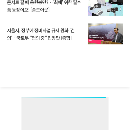
콘서트 갈 때 응원봉만?⋯'최애' 위한 필수
품 등장이오! [솔드아웃]
서울시, 정부에 정비사업 규제 완화 '건
의'⋯국토부 "협의 중" 입장만 [종합]