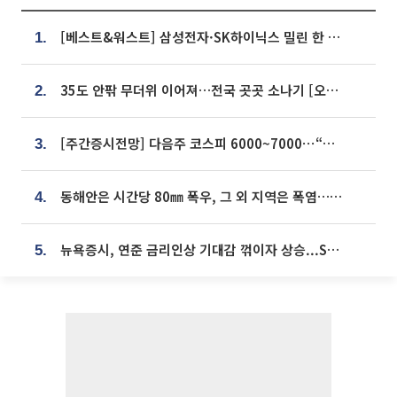
[베스트&워스트] 삼성전자·SK하이닉스 밀린 한 주…상상인증권은 85% 급등
1.
35도 안팎 무더위 이어져…전국 곳곳 소나기 [오늘 날씨]
2.
[주간증시전망] 다음주 코스피 6000~7000⋯“外人 수급은 정책이 변수”
3.
동해안은 시간당 80㎜ 폭우, 그 외 지역은 폭염…‘극과 극 날씨’
4.
뉴욕증시, 연준 금리인상 기대감 꺾이자 상승...S&P500 사상 최고치 [종합]
5.