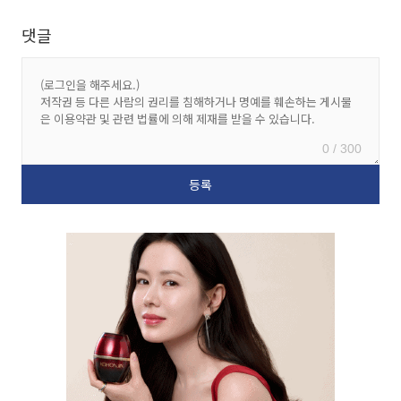
댓글
0 / 300