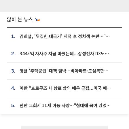
많이 본 뉴스
김희철, '뒤집힌 태극기' 지적 후 정치색 논란…"좌우 떠나 우리나라 국기"
1.
3445억 자사주 지급 마쳤는데...삼성전자 DX노조, 뒤늦은 '떼쓰기 집회'
2.
영끌 '주택공급' 대책 임박⋯비아파트·도심복합까지 총동원
3.
이란 “호르무즈 새 항로 합의 매우 근접...미국 배상 먼저”
4.
천안 교회서 11세 아동 사망…“침대에 묶여 있었다” 진술 확보
5.