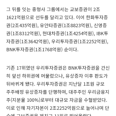
그 뒤를 잇는 중형사 그룹에서는 교보증권이 2조
1621억원으로 선두를 달리고 있다. 이어 한화투자증
권(2조435억원), 유안타증권(1조8823억원), 신영증
권(1조8312억원), 현대차증권(1조4254억원), IBK투
자증권(1조3642억원), 우리투자증권(1조2252억원),
BNK투자증권(1조1768억원) 순이다.
기존 17위였던 우리투자증권은 BNK투자증권을 간신
히 앞선 하위권에 머물렀으나, 유상증자 이후 판도가
뒤바뀌게 됐다. 우리투자증권은 지난달 1조원 규모
주주배정 유상증자를 단행하며, 대주주인 우리금융지
주(지분율 100%)로부터 대규모 자금을 수혈받았다.
이로 인해 자기자본이 2조2252억원으로 늘어나며 단
숨에 교보증권을 제치고 11위로 뛰어올랐다.