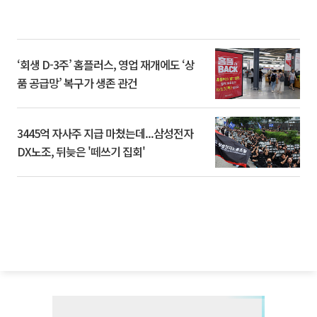
‘회생 D-3주’ 홈플러스, 영업 재개에도 ‘상
품 공급망’ 복구가 생존 관건
3445억 자사주 지급 마쳤는데...삼성전자
DX노조, 뒤늦은 '떼쓰기 집회'