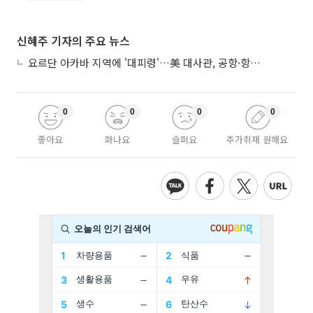
신혜주 기자의 주요 뉴스
요르단 아카바 지역에 '대피령'…美 대사관, 공항·항구 접근 금지 권고
0
0
0
0
좋아요
화나요
슬퍼요
추가취재 원해요