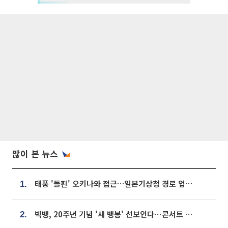
많이 본 뉴스
태풍 '돌핀' 오키나와 접근…일본기상청 경로 업데이트
1.
빅뱅, 20주년 기념 '새 뱅봉' 선보인다⋯콘서트 앞두고 팝업 개최
2.