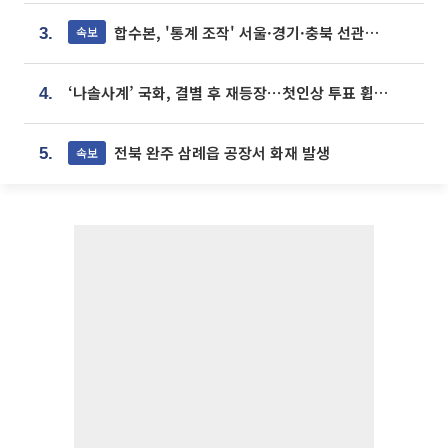
합수본, '통계 조작' 서울·경기·충북 선관위 등 추가 압수수색
속보
3.
‘나솔사계’ 국화, 결별 후 재등장⋯첫인상 투표 휩쓸고 ‘인기녀’ 등극
4.
전북 완주 삼례읍 공장서 화재 발생
속보
5.