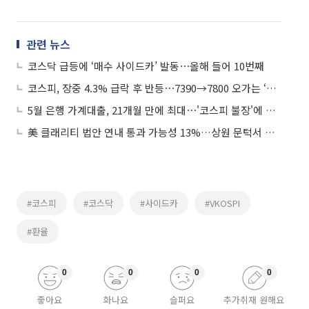
관련 뉴스
코스닥 급등에 ‘매수 사이드카’ 발동⋯올해 들어 10번째
코스피, 장중 4.3% 급락 후 반등⋯7390→7800 오가는 ‘널뛰기 장세’
5월 은행 가계대출, 21개월 만에 최대⋯'코스피 불장'에 기타대출 반등
美 클래리티 법안 연내 통과 가능성 13%…상원 문턱서 제동
#코스피
#코스닥
#사이드카
#VKOSPI
#환율
0
0
0
0
좋아요
화나요
슬퍼요
추가취재 원해요