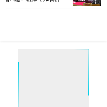
의'⋯국토부 "협의 중" 입장만 [종합]