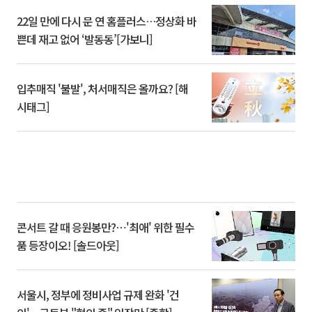
22일 만에 다시 문 연 홈플러스…정상화 바
쁜데 재고 없어 ‘발동동’[가보니]
입추매직 '불발', 처서매직은 올까요? [해
시태그]
콘서트 갈 때 응원봉만?⋯'최애' 위한 필수
품 등장이오! [솔드아웃]
서울시, 정부에 정비사업 규제 완화 '건