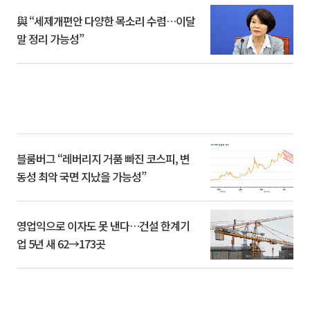
與 “세제개편안 다양한 목소리 수렴…이달
말 정리 가능성”
블룸버그 “레버리지 거품 빠진 코스피, 변
동성 최악 국면 지났을 가능성”
영업익으로 이자도 못 낸다…건설 한계기
업 5년 새 62→173곳