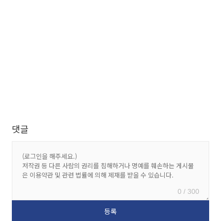
댓글
0 / 300