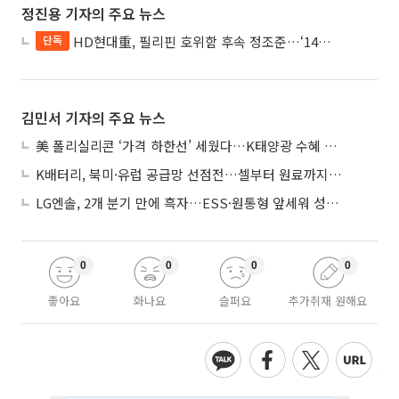
정진용 기자의 주요 뉴스
HD현대重, 필리핀 호위함 후속 정조준…‘14척+α’ 싹쓸이 노린다
단독
김민서 기자의 주요 뉴스
美 폴리실리콘 ‘가격 하한선’ 세웠다…K태양광 수혜 기대
K배터리, 북미·유럽 공급망 선점전…셀부터 원료까지 현지화
LG엔솔, 2개 분기 만에 흑자…ESS·원통형 앞세워 성장 가속
0
0
0
0
좋아요
화나요
슬퍼요
추가취재 원해요