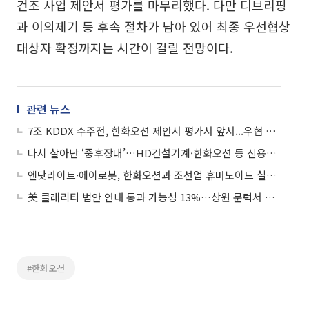
건조 사업 제안서 평가를 마무리했다. 다만 디브리핑
과 이의제기 등 후속 절차가 남아 있어 최종 우선협상
대상자 확정까지는 시간이 걸릴 전망이다.
관련 뉴스
7조 KDDX 수주전, 한화오션 제안서 평가서 앞서...우협 선정 유력
다시 살아난 ‘중후장대’…HD건설기계·한화오션 등 신용도 상승 랠리
엔닷라이트·에이로봇, 한화오션과 조선업 휴머노이드 실증 추진
美 클래리티 법안 연내 통과 가능성 13%…상원 문턱서 제동
#한화오션