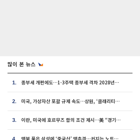
많이 본 뉴스
종부세 개편에도…1·3주택 종부세 격차 2028년부터 확대
1.
미국, 가상자산 포괄 규제 속도…상원, ‘클래리티법’ 9월 절차투표 추진
2.
이란, 미국에 호르무즈 합의 조건 제시…美 “경기 아직 안 끝나” [종합]
3.
맥북 품은 삼성에 ‘중국산’ 맹추격⋯커지는 노트북 OLED 시장
4.