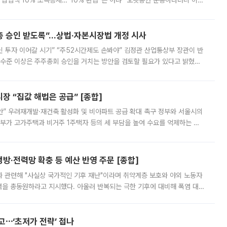
납입액 10% 소득공제…“10% 환급”은 아냐 “오랫동안 운용하라더니 이제
 ‘만능 절세 통장’으로 불리는 개인종합자산관리계좌(ISA)가 두 갈래로 개
주총 승인 받도록”…상법·자본시장법 개정 시사
닌 투자 이어갈 시기” “주52시간제도 손봐야” 김정관 산업통상부 장관이 반
 수준 이상은 주주총회 승인을 거치는 방안을 검토할 필요가 있다고 밝혔다.
배구조와 주주권 강화 논의가 이어지는 가운데, 핵심 연구인력에 대한
 “집값 해법은 공급” [종합]
안” 우려재개발·재건축 활성화 및 비아파트 공급 확대 촉구 정부와 서울시의
정부가 고가주택과 비거주 1주택자 등의 세 부담을 높여 수요를 억제하는 카
키울 것이라며 세금이 아닌 공급이 근본적인 처방이라고 전면 반박했다.
방·전력망 확충 등 예산 반영 주문 [종합]
과 관련해 "사실상 국가적인 기후 재난"이라며 취약계층 보호와 야외 노동자
정력을 총동원하라고 지시했다. 아울러 반복되는 극한 기후에 대비해 폭염 대응
영하는 방안도 검토하라고 주문했다. 이 대통령은 이날 폭염·가뭄 대
예고⋯‘초저가 전략’ 접나