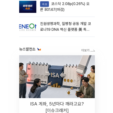
코스닥 2.08p(0.26%) 오
속보
른 801.67(마감)
진원생명과학, 질병청 공동 개발 코
로나19 DNA 백신 플랫폼 美 특허
확보
뉴스발전소
ISA 계좌, 5년마다 깨라고요?
[이슈크래커]