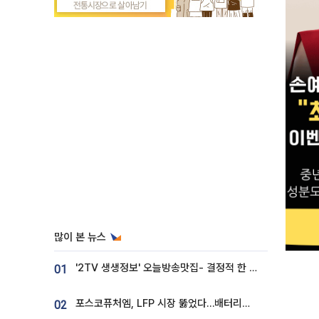
많이 본 뉴스
'2TV 생생정보' 오늘방송맛집- 결정적 한 수, 3종 메밀면! 메밀 소바 맛집 '의○○○○'
01
포스코퓨처엠, LFP 시장 뚫었다…배터리사와 대규모 장기 공급 합의
02