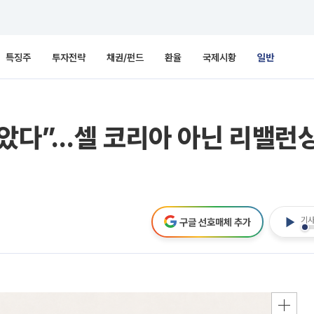
특징주
투자전략
채권/펀드
환율
국제시황
일반
았다”…셀 코리아 아닌 리밸런싱
기사
구글 선호매체 추가