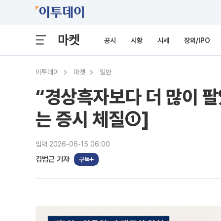
마켓
공시
시황
시세
장외/IPO
이투데이
마켓
일반
“경상흑자보다 더 많이 팔
는 증시 체질①]
입력 2026-06-15 06:00
김범근 기자
구독