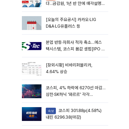
다…금감원, 1년 반 만에 매각설명회
재개
[오늘의 주요공시] 카카오·LIG
D&A·LG유플러스 등
본업 반등·자회사 적자 축소…에스
텍시스템, 코스피 몸값 셈법[IPO 엑
스레이]
[장외시황] 비바리퍼블리카,
4.64% 상승
코스피, 4% 하락에 6270선 마감…
삼전·SK하닉 '와르르' 각각
6%·10%대 급락
코스피 301.88p(4.58%)
속보
내린 6296.38(마감)