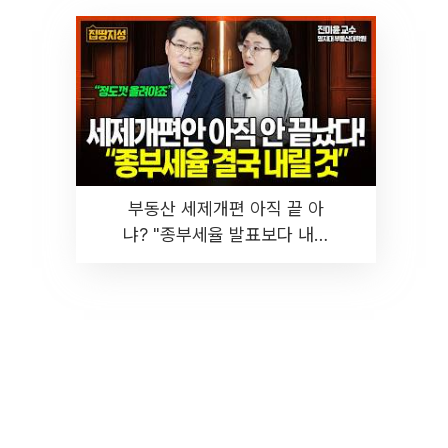
부동산 세제개편 아직 끝 아
냐? "종부세율 발표보다 내릴
것" 장기거주·양도세 전망 I 집
땅지성 I 김인만, 진미윤