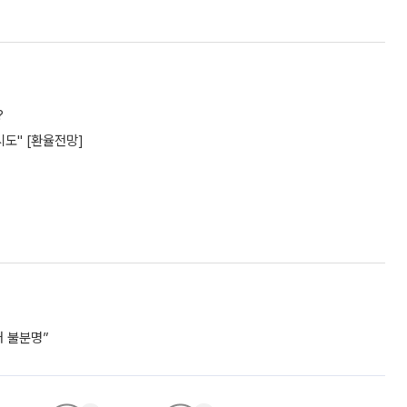
?
시도" [환율전망]
거 불분명”