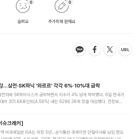
0
0
슬퍼요
추가취재 원해요
감…삼전·SK하닉 '와르르' 각각 6%·10%대 급락
삼성전자와 SK하이닉스가 급락하면서 지수가 4% 넘게 하락했다. 6일 한국거
비 301.88포인트(4.58%) 내린 6296.38에 장을 마감했다. 전장보다
스피는 장중 한때 6550.94까지 오르기도 했으나 6238.32까지 밀리기도 했
[이슈크래커]
 전액 비과세일반 ISA는 최장 5년…손익통산·과세이연 단절미사용 납입 한도