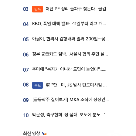
더딘 PF 정리 돌파구 찾는다…금감원, 1년 반 만에 매각설명회 재개
03
단독
KBO, 폭염 대책 발표⋯11일부터 리그 개시ㆍ경기 오후 7시 시작
04
아옳이, 한의사 김형배와 벌써 200일⋯꽃다발 들고 "프러포즈 아냐"
05
정부 공급카드 임박…서울시 협의·주민 설득이 성패 가른다 [부동산 해법 전쟁]
06
추미애 "복지가 아니라 도민이 늘었다"…재정난 책임론 정면돌파
07
08
軍 "한ㆍ미, 北 발사 탄도미사일 제원 정밀분석 중"
속보
[급등락주 짚어보기] M&A 소식에 상상인증권ㆍ유니켐 ‘상한가’⋯유증 제동 걸린 SK디앤디↑
09
박문성, 축구협회 '성 접대' 보도에 분노…"다 말아먹으려고 작정했나"
10
최신 영상