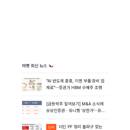
마켓 최신 뉴스
"AI 반도체 훈풍, 이젠 부품·장비 업
체로"⋯증권가 HBM 수혜주 조명
[급등락주 짚어보기] M&A 소식에
상상인증권ㆍ유니켐 ‘상한가’⋯유증
제동 걸린 SK디앤디↑
더딘 PF 정리 돌파구 찾는
단독