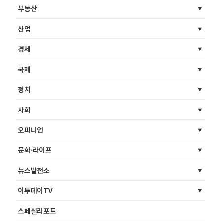
부동산
산업
경제
국제
정치
사회
오피니언
문화·라이프
뉴스발전소
이투데이TV
스페셜리포트