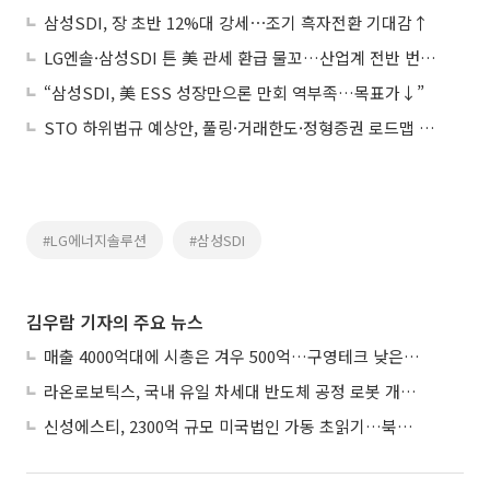
삼성SDI, 장 초반 12%대 강세⋯조기 흑자전환 기대감↑
LG엔솔·삼성SDI 튼 美 관세 환급 물꼬…산업계 전반 번지나
“삼성SDI, 美 ESS 성장만으론 만회 역부족…목표가↓”
STO 하위법규 예상안, 풀링·거래한도·정형증권 로드맵 제시
#LG에너지솔루션
#삼성SDI
김우람 기자의 주요 뉴스
매출 4000억대에 시총은 겨우 500억…구영테크 낮은 몸값에 저가 승계 마무리
라온로보틱스, 국내 유일 차세대 반도체 공정 로봇 개발 ‘고객사 테스트 진행’
신성에스티, 2300억 규모 미국법인 가동 초읽기…북미 ESS 공략 본격화