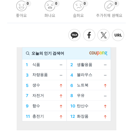
0
0
0
0
좋아요
화나요
슬퍼요
추가취재 원해요