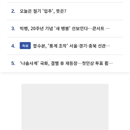
오늘은 절기 '입추', 뜻은?
2.
빅뱅, 20주년 기념 '새 뱅봉' 선보인다⋯콘서트 앞두고 팝업 개최
3.
합수본, '통계 조작' 서울·경기·충북 선관위 등 추가 압수수색
속보
4.
‘나솔사계’ 국화, 결별 후 재등장⋯첫인상 투표 휩쓸고 ‘인기녀’ 등극
5.