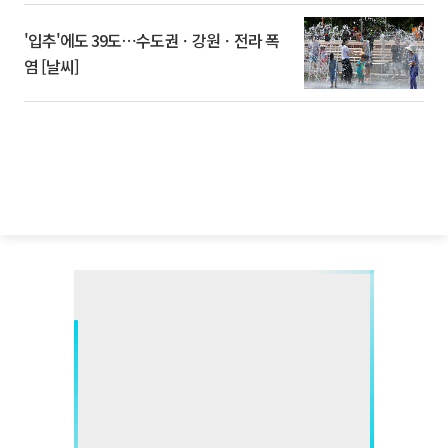
'입추'에도 39도⋯수도권ㆍ강원ㆍ전라 폭
염 [날씨]