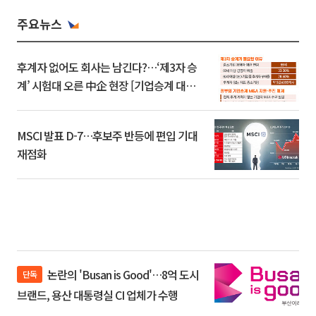
주요뉴스
후계자 없어도 회사는 남긴다?…‘제3자 승
계’ 시험대 오른 中企 현장 [기업승계 대전
환]
MSCI 발표 D-7…후보주 반등에 편입 기대
재점화
논란의 'Busan is Good'…8억 도시
단독
브랜드, 용산 대통령실 CI 업체가 수행