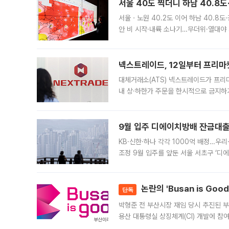
서울 40도 찍더니 하남 40.8도
서울ㆍ노원 40.2도 이어 하남 40.8도
안 비 시작·내륙 소나기…무더위·열대야 
에서도 40도를 웃도는 기온이 관측됐다
의 극심한
넥스트레이드, 12일부터 프리마
대체거래소(ATS) 넥스트레이드가 프리
내 상·하한가 주문을 한시적으로 금지하
가 체결 사례와 관련해 설명자료를 내고
9월 입주 디에이치방배 잔금대출
KB·신한·하나 각각 1000억 배정…우
조정 9월 입주를 앞둔 서울 서초구 ‘디
은행과 NH농협은행도 대출 취급을 검토
민은행
논란의 'Busan is Go
단독
박형준 전 부산시장 재임 당시 추진된 부산
용산 대통령실 상징체계(CI) 개발에 참
도시브랜드 사업이 공개 이후 시민 공감