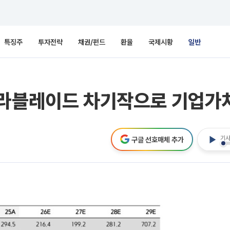
특징주
투자전략
채권/펀드
환율
국제시황
일반
텔라블레이드 차기작으로 기업가치
기사
구글 선호매체 추가