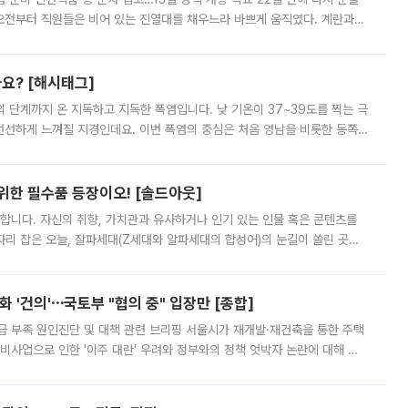
오전부터 직원들은 비어 있는 진열대를 채우느라 바쁘게 움직였다. 계란과
리를 잡기 시작했지만, 매장 곳곳엔 여전히 텅 빈 매대가 먼저 눈에 들어왔
까요? [해시태그]
’의 단계까지 온 지독하고 지독한 폭염입니다. 낮 기온이 37~39도를 찍는 극
 선선하게 느껴질 지경인데요. 이번 폭염의 중심은 처음 영남을 비롯한 동쪽
 북서풍이 산맥을 넘어 영남 쪽으로 내려오면서 뜨겁고 건조해졌는데요.
 위한 필수품 등장이오! [솔드아웃]
합니다. 자신의 취향, 가치관과 유사하거나 인기 있는 인물 혹은 콘텐츠를
'가 자리 잡은 오늘, 잘파세대(Z세대와 알파세대의 합성어)의 눈길이 쏠린 곳은
리는 공연장. 응원봉만큼이나 눈에 띄는 게 있습니다. 공연이 시작되기
 '건의'⋯국토부 "협의 중" 입장만 [종합]
급 부족 원인진단 및 대책 관련 브리핑 서울시가 재개발·재건축을 통한 주택
비사업으로 인한 '이주 대란' 우려와 정부와의 정책 엇박자 논란에 대해 정
실장은 2031년까지 31만 가구 착공 목표에 차질이 없다는 입장이나,