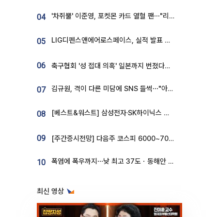
'차쥐뿔' 이준영, 포켓몬 카드 열혈 팬⋯"리셀러 처단할 것"
04
LIG디펜스앤에어로스페이스, 실적 발표 후 급락→반등⋯증권가 “28년까지 튼튼”
05
06
축구협회 '성 접대 의혹' 일본까지 번졌다…日 심판 실명 공개
김규원, 격이 다른 미담에 SNS 들썩⋯"아이 속옷 빨고 졸업식도 참석"
07
[베스트&워스트] 삼성전자·SK하이닉스 밀린 한 주…상상인증권은 85% 급등
08
09
[주간증시전망] 다음주 코스피 6000~7000⋯“外人 수급은 정책이 변수”
폭염에 폭우까지⋯낮 최고 37도ㆍ동해안 강한 비 [날씨]
10
최신 영상