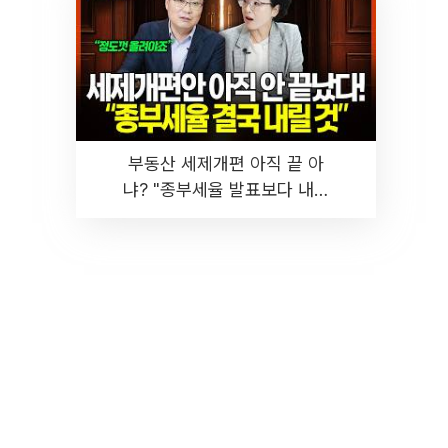
부동산 세제개편 아직 끝 아
냐? "종부세율 발표보다 내릴
것" 장기거주·양도세 전망 I 집
땅지성 I 김인만, 진미윤