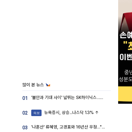
많이 본 뉴스
'불안과 기대 사이' 널뛰는 SK하이닉스…증권가 "HBM4·LTA 기반 펀터멘털 견고"
01
뉴욕증시, 상승...나스닥 1.3% ↑
02
속보
'나혼산' 류혜영, 고경표와 16년산 우정…"자취방서 부모님과 마주쳐"
03