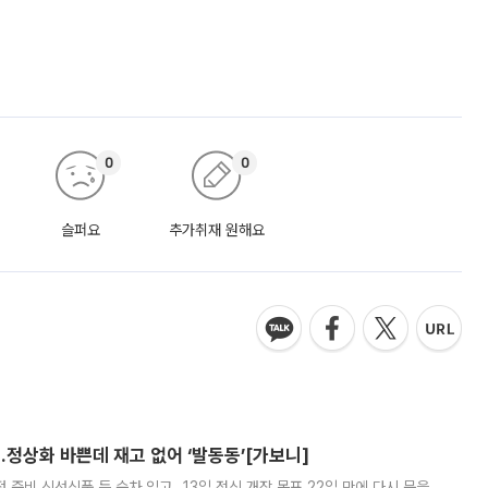
0
0
슬퍼요
추가취재 원해요
…정상화 바쁜데 재고 없어 ‘발동동’[가보니]
준비 신선식품 등 순차 입고…13일 정식 개장 목표 22일 만에 다시 문을