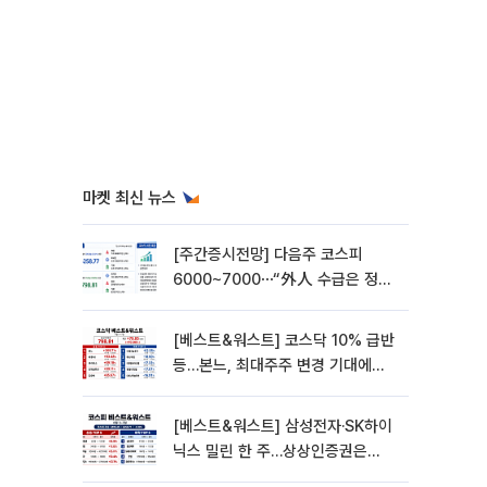
마켓 최신 뉴스
[주간증시전망] 다음주 코스피
6000~7000⋯“外人 수급은 정책
이 변수”
[베스트&워스트] 코스닥 10% 급반
등…본느, 최대주주 변경 기대에
270% 폭등
[베스트&워스트] 삼성전자·SK하이
닉스 밀린 한 주…상상인증권은
85% 급등