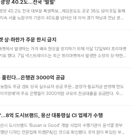
·광양 40.2도…전국 '펄펄'
·광양 40.2도 전국 대부분 폭염특보…체감온도도 곳곳 38도 넘어 8일 동해
지속 서울 노원구의 기온이 40도를 넘어선 데 이어 경기 하남과 전남 광양
. 전국 대부분 지역에 폭염특보가 내려진 가운데 곳곳에서 39~40도 안팎
켓 상·하한가 주문 한시 금지
마켓에서 발생하는 가격 왜곡 현상을 방지하기 위해 이달 12일부터 프리마켓
기로 했다. 7일 넥스트레이드는 최근 프리마켓에서 발생한 소량의 상·하한
, 주문 오류로 인한 가격 급등락을 최소화하기 위한 비상 대응방안을 발표
 풀린다…은행권 3000억 공급
리·농협도 취급 검토 당국 실수요자 공급 주문…분양가·필요자금 반영해 한도
에이치방배’에 주요 은행들이 3000억원 규모의 잔금대출을 공급한다. 우리
하고 있어 향후 공급 규모가 늘어날 전망이다. 7일 금융권에 따르면 KB국
od'…8억 도시브랜드, 용산 대통령실 CI 업체가 수행
시 도시브랜드 ‘Busan is Good’ 개발 사업의 수행기관이 윤석열 정부
여했던 디자인 전문업체 피앤(P&)인 것으로 확인됐다. 8억 원이 투입된 부산
 부족과 디자인 정체성 논란에 휩싸였던 만큼, 사업 선정 과정과 결과물에