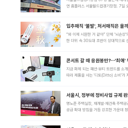
연 홈플러스 서울월드컵경기장점. 7일 
우유, 과일 같은 신선식품이 차근차근 자
입추매직 '불발', 처서매직은 올
“와 이제 시원한 거 같아” 단체 ‘뇌손상
한 더위 속 30도대 초반이 상대적으로
지역에 있었습니다. 7월 말에는 서풍과
콘서트 갈 때 응원봉만?⋯'최애'
지금 화제 되는 패션·뷰티 트렌드를 소개
따라 제품을 사는 '디토(Ditto) 소비
어디일까요? 아이돌 콘서트 시작을 기다
서울시, 정부에 정비사업 규제 완화
명노준 주택실장, 재개발·재건축 주택공
공급 확대 방침을 거듭 강조한 가운데 정
면 반박하고 나섰다. 명노준 서울시 주택