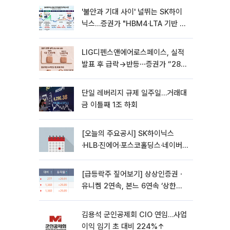
'불안과 기대 사이' 널뛰는 SK하이
닉스…증권가 "HBM4·LTA 기반 펀
터멘털 견고"
LIG디펜스앤에어로스페이스, 실적
발표 후 급락→반등⋯증권가 “28년
까지 튼튼”
단일 레버리지 규제 일주일…거래대
금 이틀째 1조 하회
[오늘의 주요공시] SK하이닉스
·HLB·진에어·포스코홀딩스·네이버·
대우건설 등
[급등락주 짚어보기] 상상인증권ㆍ
유니켐 2연속, 본느 6연속 ‘상한
가’⋯M&A 훈풍 분 증시
김용석 군인공제회 CIO 연임…사업
이익 임기 초 대비 224%↑