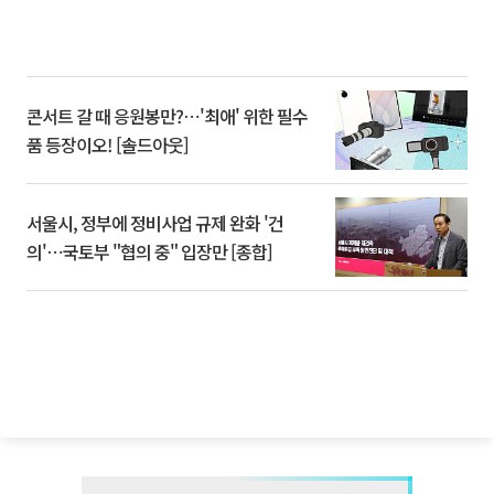
콘서트 갈 때 응원봉만?⋯'최애' 위한 필수
품 등장이오! [솔드아웃]
서울시, 정부에 정비사업 규제 완화 '건
의'⋯국토부 "협의 중" 입장만 [종합]