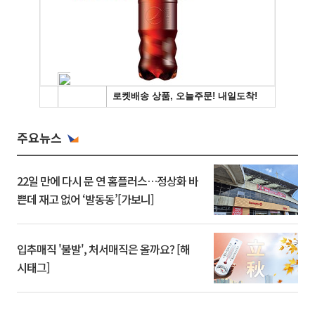
주요뉴스
22일 만에 다시 문 연 홈플러스…정상화 바
쁜데 재고 없어 ‘발동동’[가보니]
입추매직 '불발', 처서매직은 올까요? [해
시태그]