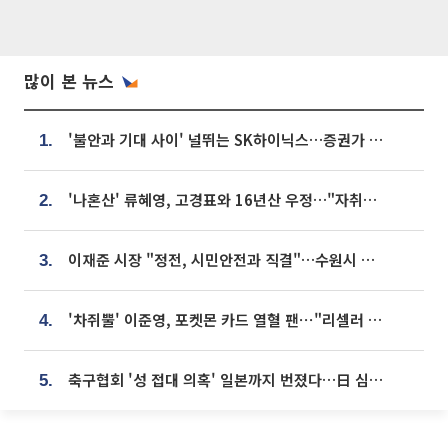
많이 본 뉴스
'불안과 기대 사이' 널뛰는 SK하이닉스…증권가 "HBM4·LTA 기반 펀터멘털 견고"
1.
'나혼산' 류혜영, 고경표와 16년산 우정…"자취방서 부모님과 마주쳐"
2.
이재준 시장 "정전, 시민안전과 직결"…수원시 비상대응체계 가동
3.
'차쥐뿔' 이준영, 포켓몬 카드 열혈 팬⋯"리셀러 처단할 것"
4.
축구협회 '성 접대 의혹' 일본까지 번졌다…日 심판 실명 공개
5.