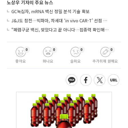
노상우 기자의 주요 뉴스
GC녹십자, mRNA 백신 정밀 분석 기술 확보
J&J도 참전…빅파마, 차세대 ‘in vivo CAR-T’ 선점 경쟁 본격화
“폐렴구균 백신, 맞았다고 끝 아니다…접종력 확인해야”
0
0
0
0
좋아요
화나요
슬퍼요
추가취재 원해요