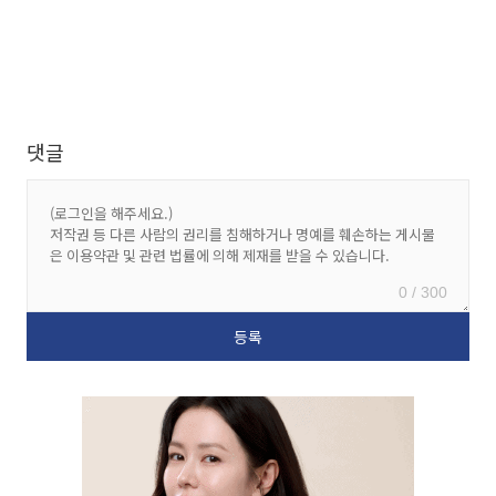
댓글
0 / 300