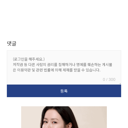
댓글
0 / 300