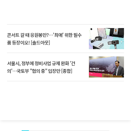
콘서트 갈 때 응원봉만?⋯'최애' 위한 필수
품 등장이오! [솔드아웃]
서울시, 정부에 정비사업 규제 완화 '건
의'⋯국토부 "협의 중" 입장만 [종합]