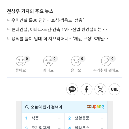
천상우 기자의 주요 뉴스
우미건설 톱20 진입…효성·쌍용도 ‘껑충’
현대건설, 아파트·토건·건축 1위…산업·환경설비는 삼성E&A
용적률 높여 임대 더 지으라더니…‘제값 보상’ 5개월째 국회에 발목
0
0
0
0
좋아요
화나요
슬퍼요
추가취재 원해요