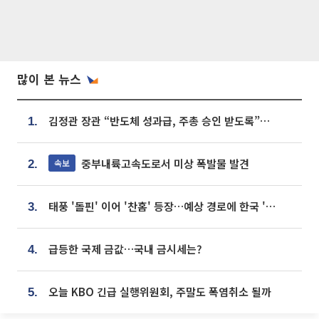
많이 본 뉴스
김정관 장관 “반도체 성과급, 주총 승인 받도록”…상법·자본시장법 개정 시사
1.
중부내륙고속도로서 미상 폭발물 발견
속보
2.
태풍 '돌핀' 이어 '찬홈' 등장…예상 경로에 한국 '한숨'
3.
급등한 국제 금값…국내 금시세는?
4.
오늘 KBO 긴급 실행위원회, 주말도 폭염취소 될까
5.