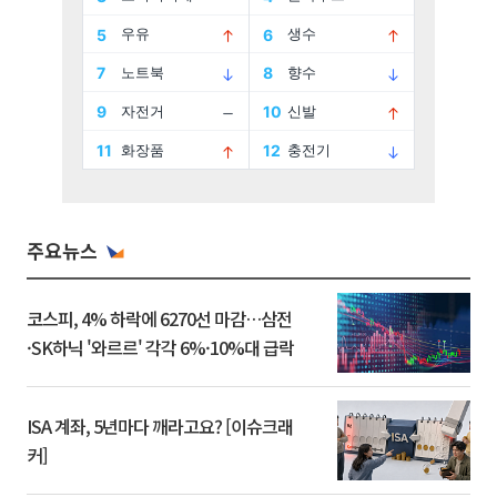
주요뉴스
코스피, 4% 하락에 6270선 마감…삼전
·SK하닉 '와르르' 각각 6%·10%대 급락
ISA 계좌, 5년마다 깨라고요? [이슈크래
커]