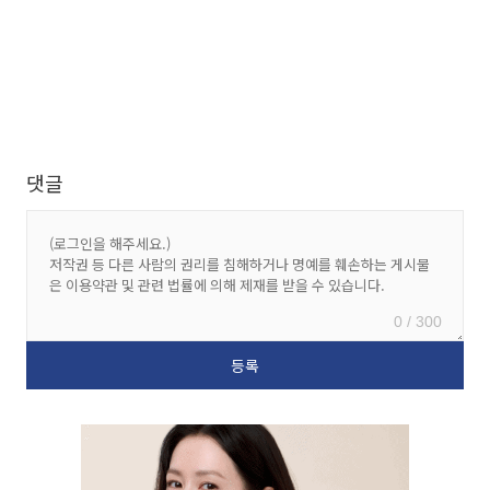
댓글
0 / 300