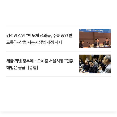
김정관 장관 “반도체 성과급, 주총 승인 받
도록”…상법·자본시장법 개정 시사
세금 꺼낸 정부에…오세훈 서울시장 “집값
해법은 공급” [종합]