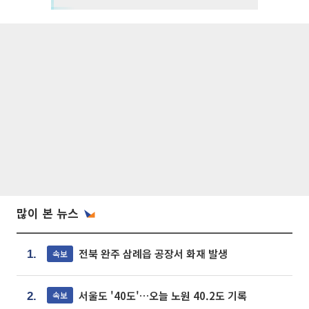
많이 본 뉴스
전북 완주 삼례읍 공장서 화재 발생
속보
1.
서울도 '40도'…오늘 노원 40.2도 기록
속보
2.