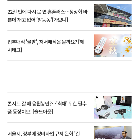
22일 만에 다시 문 연 홈플러스…정상화 바
쁜데 재고 없어 ‘발동동’[가보니]
입추매직 '불발', 처서매직은 올까요? [해
시태그]
콘서트 갈 때 응원봉만?⋯'최애' 위한 필수
품 등장이오! [솔드아웃]
서울시, 정부에 정비사업 규제 완화 '건