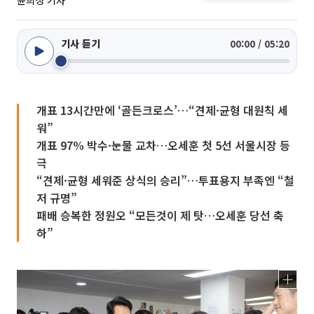
윤희성 기자
기사 듣기
00:00 / 05:20
개표 13시간만에 ‘골든크로스’…“견제·균형 대원칙 세
워”
개표 97% 박수·눈물 교차…오세훈 첫 5선 서울시장 등
극
“견제·균형 세워준 상식의 승리”…투표용지 부족엔 “철
저 규명”
패배 승복한 정원오 “모든것이 제 탓…오세훈 당선 축
하”