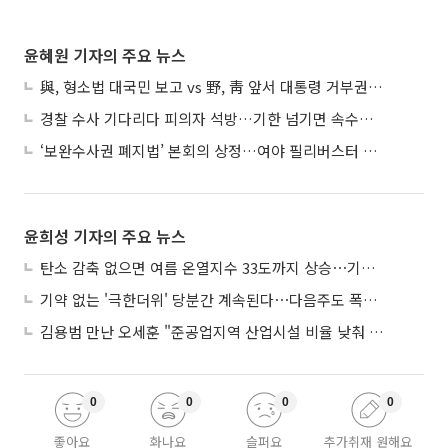
윤혜원 기자의 주요 뉴스
與, 형소법 대국민 보고 vs 野, 靑 앞서 대통령 거부권 촉구
경찰 수사 기다리다 피의자 석방…기한 넘기면 속수무책
‘보완수사권 폐지법’ 본회의 상정…여야 필리버스터 대치
윤희성 기자의 주요 뉴스
탄소 감축 없으면 여름 온열지수 33도까지 상승⋯기상청, 2100년 미래전망
기약 없는 '극한더위' 당분간 계속된다⋯다음주도 폭염·열대야 지속
김용범 만난 오세훈 "준공업지역 산업시설 비율 낮춰 공급 늘려야"
0
0
0
0
좋아요
화나요
슬퍼요
추가취재 원해요