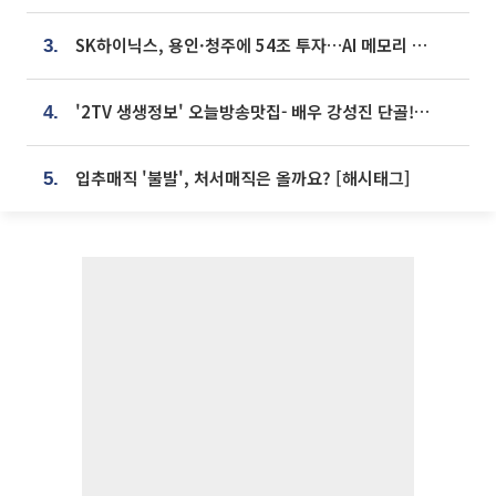
SK하이닉스, 용인·청주에 54조 투자…AI 메모리 생산기지 키운다
3.
'2TV 생생정보' 오늘방송맛집- 배우 강성진 단골! 쌀국수ㆍ푸팟퐁 커리 맛집 '블○○○'
4.
입추매직 '불발', 처서매직은 올까요? [해시태그]
5.