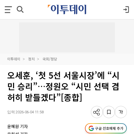
이투데이
정치
국회/정당
오세훈, ‘첫 5선 서울시장’에 “시
민 승리”…정원오 “시민 선택 겸
허히 받들겠다”[종합]
입력 2026-06-04 11:58
윤혜원 기자
구글 선호매체 추가