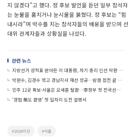
지 않겠다”고 했다. 정 후보 발언을 듣던 일부 참석자
는 눈물을 훔치거나 눈시울을 붉혔다. 정 후보는 “힘
내시라”며 박수를 치는 참석자들의 배웅을 받으며 선
대위 관계자들과 상황실을 나섰다.
관련 뉴스
지방선거 성적표 받아든 이 대통령, 차기 총리 인선 막판 고심
박완수, 김경수 꺾고 경남지사 재선 성공…밤샘 접전 끝 승리
민주 12곳 확보·서울은 오세훈 탈환…李정부 첫 전국선거, 지방권력 재편
‘경험 無도 환영’ 첫 일자리 도전 설명서
#2026지선
#서울