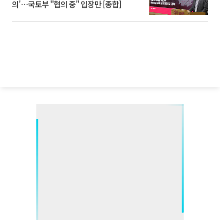
의'⋯국토부 "협의 중" 입장만 [종합]