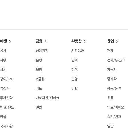
마켓
금융
부동산
산업
공시
금융정책
시장동향
재계
시황
은행
업계
전자/통신/IT
시세
보험
정책
자동차
장외/IPO
2금융
분양
중화학
특징주
카드
일반
항공/물류
투자전략
가상자산/핀테크
유통
채권/펀드
일반
의료/바이오
환율
중기/벤처
국제시황
일반