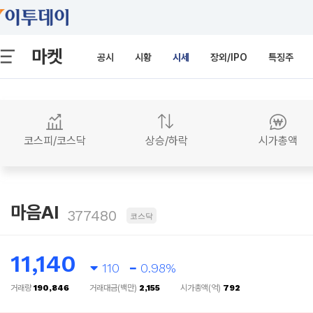
마켓
공시
시황
시세
장외/IPO
특징주
코스피/코스닥
상승/하락
시가총액
마음AI
377480
코스닥
11,140
110
0.98%
거래량
190,846
거래대금(백만)
2,155
시가총액(억)
792