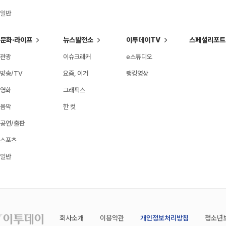
일반
문화·라이프
뉴스발전소
이투데이TV
스페셜리포트
관광
이슈크래커
e스튜디오
방송/TV
요즘, 이거
랭킹영상
영화
그래픽스
음악
한 컷
공연/출판
스포츠
일반
회사소개
이용약관
개인정보처리방침
청소년