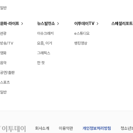
일반
문화·라이프
뉴스발전소
이투데이TV
스페셜리포트
관광
이슈크래커
e스튜디오
방송/TV
요즘, 이거
랭킹영상
영화
그래픽스
음악
한 컷
공연/출판
스포츠
일반
회사소개
이용약관
개인정보처리방침
청소년