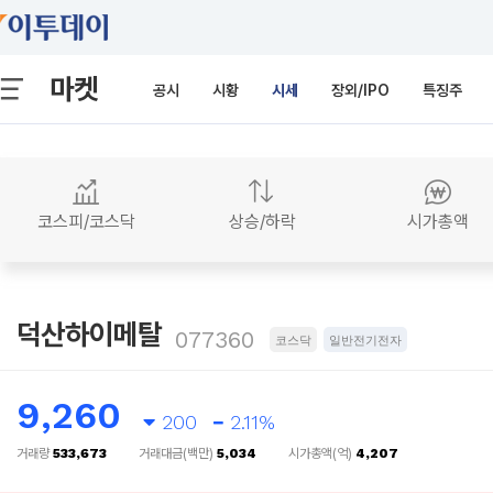
마켓
공시
시황
시세
장외/IPO
특징주
코스피/코스닥
상승/하락
시가총액
덕산하이메탈
077360
코스닥
일반전기전자
9,260
200
2.11%
거래량
533,673
거래대금(백만)
5,034
시가총액(억)
4,207