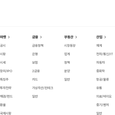
마켓
금융
부동산
산업
공시
금융정책
시장동향
재계
시황
은행
업계
전자/통신/IT
시세
보험
정책
자동차
장외/IPO
2금융
분양
중화학
특징주
카드
일반
항공/물류
투자전략
가상자산/핀테크
유통
채권/펀드
일반
의료/바이오
환율
중기/벤처
국제시황
일반