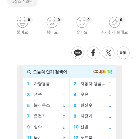
#찰스슈와브
0
0
0
0
좋아요
화나요
슬퍼요
추가취재 원해요