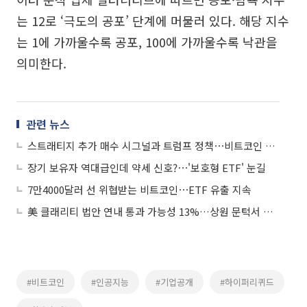
는 12로 ‘극도의 공포’ 단계에 머물러 있다. 해당 지수
는 1에 가까울수록 공포, 100에 가까울수록 낙관을
의미한다.
관련 뉴스
스트래티지 추가 매수 시그널과 트럼프 정책⋯비트코인 시세는?
장기 보유자 역대급인데 약세 신호?⋯'보호형 ETF' 눈길
7만4000달러 선 위협받는 비트코인⋯ETF 유출 지속
美 클래리티 법안 연내 통과 가능성 13%…상원 문턱서 제동
#비트코인
#인공지능
#기업공개
#하이퍼리퀴드