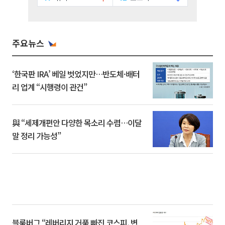
주요뉴스
‘한국판 IRA’ 베일 벗었지만…반도체·배터
리 업계 “시행령이 관건”
與 “세제개편안 다양한 목소리 수렴…이달
말 정리 가능성”
블룸버그 “레버리지 거품 빠진 코스피, 변