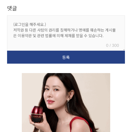
댓글
0 / 300