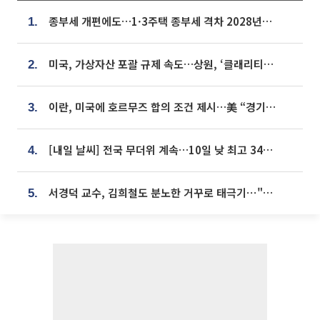
종부세 개편에도…1·3주택 종부세 격차 2028년부터 확대
1.
미국, 가상자산 포괄 규제 속도…상원, ‘클래리티법’ 9월 절차투표 추진
2.
이란, 미국에 호르무즈 합의 조건 제시…美 “경기 아직 안 끝나” [종합]
3.
[내일 날씨] 전국 무더위 계속…10일 낮 최고 34도 육박
4.
서경덕 교수, 김희철도 분노한 거꾸로 태극기⋯"엉터리는 아냐, 아쉬울 뿐"
5.