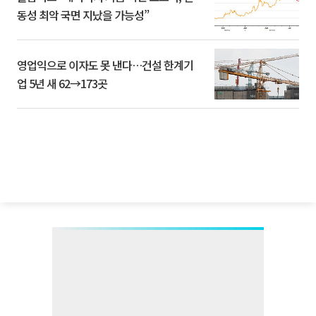
동성 최악 국면 지났을 가능성”
영업익으로 이자도 못 낸다…건설 한계기
업 5년 새 62→173곳