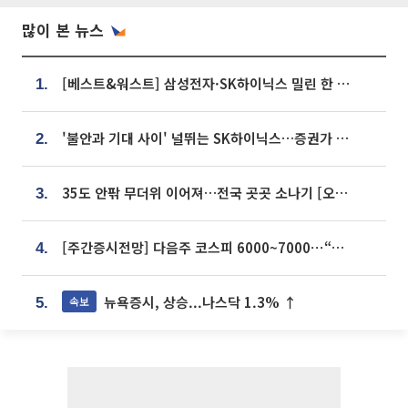
많이 본 뉴스
[베스트&워스트] 삼성전자·SK하이닉스 밀린 한 주…상상인증권은 85% 급등
1.
'불안과 기대 사이' 널뛰는 SK하이닉스…증권가 "HBM4·LTA 기반 펀터멘털 견고"
2.
35도 안팎 무더위 이어져…전국 곳곳 소나기 [오늘 날씨]
3.
[주간증시전망] 다음주 코스피 6000~7000⋯“外人 수급은 정책이 변수”
4.
뉴욕증시, 상승...나스닥 1.3% ↑
속보
5.