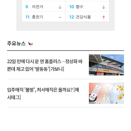
주요뉴스
22일 만에 다시 문 연 홈플러스…정상화 바
쁜데 재고 없어 ‘발동동’[가보니]
입추매직 '불발', 처서매직은 올까요? [해
시태그]