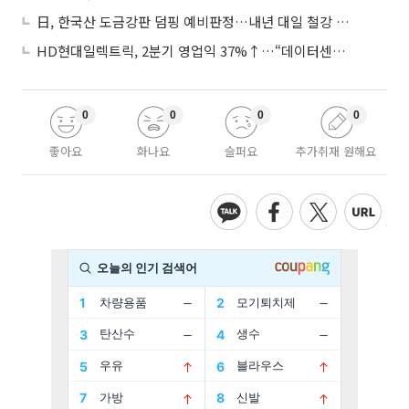
日, 한국산 도금강판 덤핑 예비판정…내년 대일 철강 수출 ‘빨간불’
HD현대일렉트릭, 2분기 영업익 37%↑…“데이터센터 사업, 새로운 성장 축”
0
0
0
0
좋아요
화나요
슬퍼요
추가취재 원해요