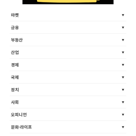
마켓
금융
부동산
산업
경제
국제
정치
사회
오피니언
문화·라이프