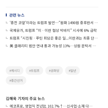
관련 뉴스
'종전 코앞'이라는 트럼프 발언⋯"원화 1490원 중후반서 등락"
국제유가, 트럼프 “미ㆍ이란 협상 막바지” 시사에 6% 급락
트럼프 “시진핑ㆍ푸틴 회담은 좋은 일...이란과는 최종 단계”
美 클래리티 법안 연내 통과 가능성 13%…상원 문턱서 제동
#캐시디
#트럼프
#공화당
#말년
#중간선거
김해욱 기자의 주요 뉴스
에코프로, 영업익 전년比 102.7%↑…신사업·소재 다각화 박차