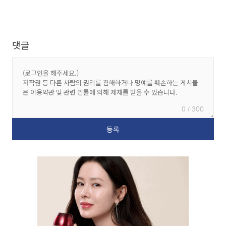
댓글
0 / 300