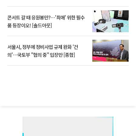
콘서트 갈 때 응원봉만?⋯'최애' 위한 필수
품 등장이오! [솔드아웃]
서울시, 정부에 정비사업 규제 완화 '건
의'⋯국토부 "협의 중" 입장만 [종합]