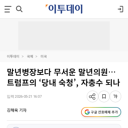
이투데이
국제
미국
말년병장보다 무서운 말년의원…
트럼프의 ‘당내 숙청’, 자충수 되나
입력 2026-05-21 16:07
김해욱 기자
구글 선호매체 추가