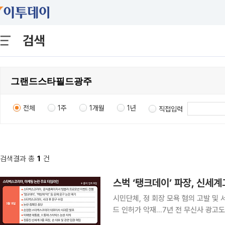
검색
전체
1주
1개월
1년
직접입력
검색결과 총
1
건
스벅 ‘탱크데이’ 파장, 신세
시민단체, 정 회장 모욕 혐의 고발 
드 인허가 악재…7년 전 무신사 광고도 재조명 스타벅스코리아의 '5·18 탱크 데이'
세계그룹 전반으로 확산하며 경영 전반에 초대형 악재