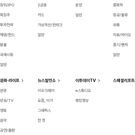
장외/IPO
2금융
분양
중화학
특징주
카드
일반
항공/물류
투자전략
가상자산/핀테크
유통
채권/펀드
일반
의료/바이오
환율
중기/벤처
국제시황
일반
일반
문화·라이프
뉴스발전소
이투데이TV
스페셜리포트
관광
이슈크래커
e스튜디오
방송/TV
요즘, 이거
랭킹영상
영화
그래픽스
음악
한 컷
공연/출판