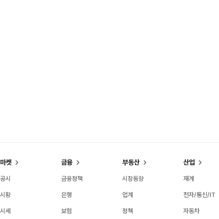
마켓
금융
부동산
산업
공시
금융정책
시장동향
재계
시황
은행
업계
전자/통신/IT
시세
보험
정책
자동차