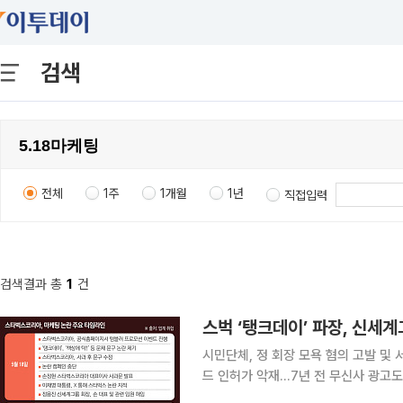
검색
전체
1주
1개월
1년
직접입력
검색결과 총
1
건
스벅 ‘탱크데이’ 파장, 신세
시민단체, 정 회장 모욕 혐의 고발 
드 인허가 악재…7년 전 무신사 광고도 재조명 스타벅스코리아의 '5·18 탱크 데이'
세계그룹 전반으로 확산하며 경영 전반에 초대형 악재