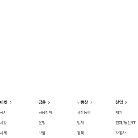
마켓
금융
부동산
산업
공시
금융정책
시장동향
재계
시황
은행
업계
전자/통신/IT
시세
보험
정책
자동차