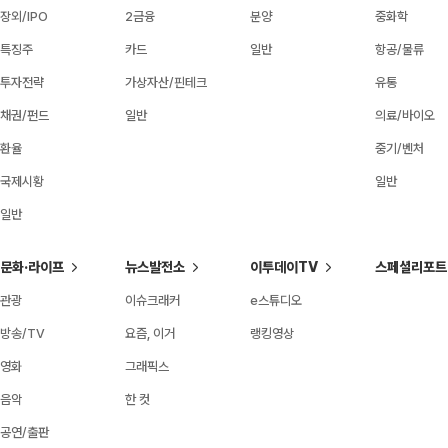
장외/IPO
2금융
분양
중화학
특징주
카드
일반
항공/물류
투자전략
가상자산/핀테크
유통
채권/펀드
일반
의료/바이오
환율
중기/벤처
국제시황
일반
일반
문화·라이프
뉴스발전소
이투데이TV
스페셜리포트
관광
이슈크래커
e스튜디오
방송/TV
요즘, 이거
랭킹영상
영화
그래픽스
음악
한 컷
공연/출판