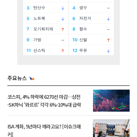
주요뉴스
코스피, 4% 하락에 6270선 마감…삼전
·SK하닉 '와르르' 각각 6%·10%대 급락
ISA 계좌, 5년마다 깨라고요? [이슈크래
커]