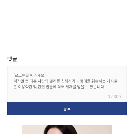
댓글
0 / 300