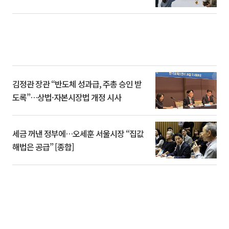
김정관 장관 “반도체 성과급, 주총 승인 받
도록”…상법·자본시장법 개정 시사
세금 꺼낸 정부에…오세훈 서울시장 “집값
해법은 공급” [종합]