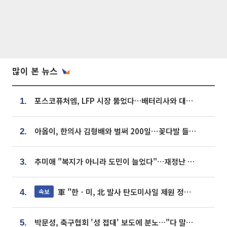
많이 본 뉴스
포스코퓨처엠, LFP 시장 뚫었다…배터리사와 대규모 장기 공급 합의
1.
아옳이, 한의사 김형배와 벌써 200일⋯꽃다발 들고 "프러포즈 아냐"
2.
추미애 "복지가 아니라 도민이 늘었다"…재정난 책임론 정면돌파
3.
軍 "한ㆍ미, 北 발사 탄도미사일 제원 정밀분석 중"
속보
4.
박문성, 축구협회 '성 접대' 보도에 분노…"다 말아먹으려고 작정했나"
5.