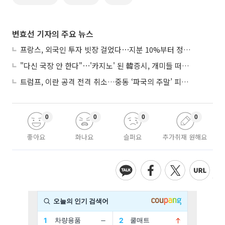
변효선 기자의 주요 뉴스
프랑스, 외국인 투자 빗장 걸었다⋯지분 10%부터 정부가 승인
"다신 국장 안 한다"⋯'카지노' 된 韓증시, 개미들 떠난다
트럼프, 이란 공격 전격 취소…중동 ‘파국의 주말’ 피했다
0
0
0
0
좋아요
화나요
슬퍼요
추가취재 원해요