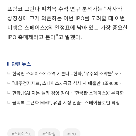
프랑코 그란다 피치북 수석 연구 분석가는 “서사와
상징성에 크게 의존하는 이번 IPO를 고려할 때 이번
비행은 스페이스X의 일정표에 남아 있는 가장 중요한
IPO 촉매제라고 본다”고 말했다.
관련 뉴스
한국판 스페이스X 주역 기른다...한화, ‘우주의 조약돌’ 5기 모집
“대주전자재료, 스페이스X 공급 성사 시 매출만 1조4000억…목표가 25%↑”
한화, KAI 지분 늘려 경영 참여…‘한국판 스페이스X‘ 본격화
블랙록 토큰화 MMF, 유럽 시장 진출∙∙∙스테이블코인 확장
#스페이스X
#스타십
#IPO