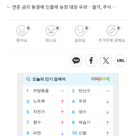
연준 금리 동결에 인플레 늦장 대응 우려…월가, 주식도 채권도 던졌다
0
0
0
0
좋아요
화나요
슬퍼요
추가취재 원해요