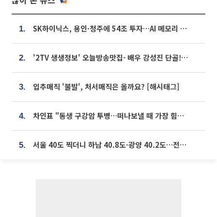
SK하이닉스, 용인·청주에 54조 투자…AI 메모리 생산기지 키운다
1.
'2TV 생생정보' 오늘방송맛집- 배우 강성진 단골! 쌀국수ㆍ푸팟퐁 커리 맛집 '블○○○'
2.
입추매직 '불발', 처서매직은 올까요? [해시태그]
3.
차인표 "동생 구강암 투병…떠나보낼 때 가장 힘들었다”
4.
서울 40도 찍더니 하남 40.8도·광양 40.2도…전국 '펄펄'
5.