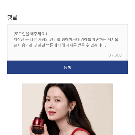
댓글
0 / 300