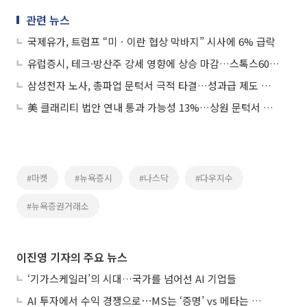
관련 뉴스
국제유가, 트럼프 “미ㆍ이란 협상 막바지” 시사에 6% 급락
유럽증시, 테크·방산주 강세 영향에 상승 마감…스톡스600 1.46%↑
삼성전자 노사, 총파업 문턱서 극적 타결…성과급 제도 손질ㆍ특별보상 합의
美 클래리티 법안 연내 통과 가능성 13%…상원 문턱서 제동
#마켓
#뉴욕증시
#나스닥
#다우지수
#뉴욕증권거래소
이진영 기자의 주요 뉴스
‘기가스케일러’의 시대…국가를 넘어선 AI 기업들
AI 투자에서 수익 경쟁으로⋯MS는 ‘증명’ vs 메타는 ‘숙제’