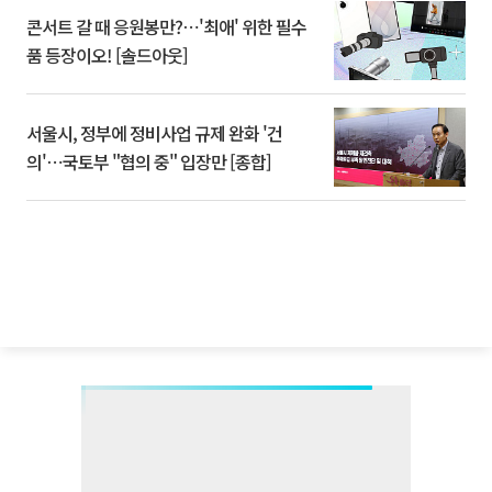
콘서트 갈 때 응원봉만?⋯'최애' 위한 필수
품 등장이오! [솔드아웃]
서울시, 정부에 정비사업 규제 완화 '건
의'⋯국토부 "협의 중" 입장만 [종합]