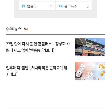
주요뉴스
22일 만에 다시 문 연 홈플러스…정상화 바
쁜데 재고 없어 ‘발동동’[가보니]
입추매직 '불발', 처서매직은 올까요? [해
시태그]