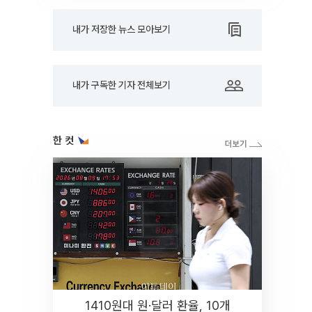
내가 저장한 뉴스 모아보기
내가 구독한 기자 전체보기
한 컷
1410원대 원·달러 환율, 10개