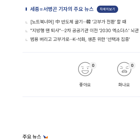
세종=서병곤 기자의 주요 뉴스
자세히보기
[노트북너머] 中 반도체 굴기⋯韓 ‘고부가 전환’ 할 때
"지방행 땐 퇴사"⋯2차 공공기관 이전 '2030 엑소더스' 뇌관
범용 버리고 고부가로⋯K-석화, 생존 위한 '선택과 집중'
0
0
좋아요
화나요
주요 뉴스