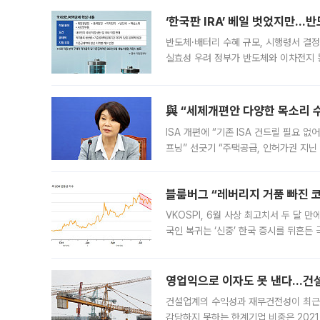
‘한국판 IRA’ 베일 벗었지만…
반도체·배터리 수혜 규모, 시행령서 결정
실효성 우려 정부가 반도체와 이차전지 
법(IRA)’으로 불리는 국내생산세액공제
與 “세제개편안 다양한 목소리 
ISA 개편에 “기존 ISA 건드릴 필요 
프닝” 선긋기 “주택공급, 인허가권 지닌
견을 수렴해 당정과 개편안에 대한 조율
블룸버그 “레버리지 거품 빠진 코
VKOSPI, 6월 사상 최고치서 두 달
국인 복귀는 ‘신중’ 한국 증시를 뒤흔
했다. 대규모 반대매매로 레버리지 투자
영업익으로 이자도 못 낸다…건설 
건설업계의 수익성과 재무건전성이 최근
감당하지 못하는 한계기업 비중은 2021