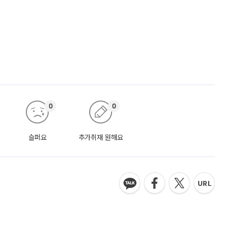
0
0
슬퍼요
추가취재 원해요