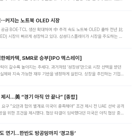
 악화가 두드러졌다. 9일 한국건설산업연구원은 ‘2025년 건설업 외감기업
격⋯커지는 노트북 OLED 시장
 공급 BOE·TCL 생산 확대하며 中 추격 속도 노트북 OLED 출하 전년 比
ED) 시장이 빠르게 성장하고 있다. 삼성디스플레이가 시장을 주도하는 가
 확대에 나서면서 노트북 OLED 시장을 둘러싼 경쟁이 치열해지고 있다. 9
한메카텍, SMR로 승부[IPO 엑스레이]
 문턱이 갈수록 높아지는 추세다. 과거처럼 ‘성장성’만으로 시장 선택을 받던
 실체와 지속 가능한 재무 기반을 냉정하게 살핀다. 상장을 추진하는 기업들
를 입증해야 하는 시험대에 섰다. 본지는 상장을 앞둔 기업의 기술 경쟁
제시…美 “경기 아직 안 끝나” [종합]
 요구 “오만과 합의 별개로 미국이 충족해야” 조건 제시 전 UAE 선박 공격
방을 위한 조건을 제시했다. 협상 타결이 임박했다던 미국은 아직 협상 중이
현지시간) 모하마드 바게르 졸가드르 이란 최고국가안보회의 사무총장은 타
품도 연기…한반도 방공망까지 ‘경고등’