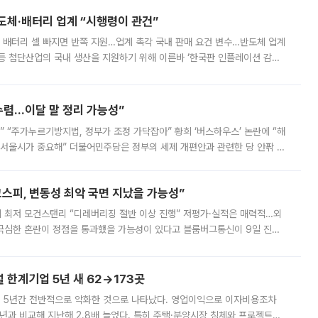
반도체·배터리 업계 “시행령이 관건”
 배터리 셀 빠지면 반쪽 지원…업계 촉각 국내 판매 요건 변수…반도체 업계
등 첨단산업의 국내 생산을 지원하기 위해 이른바 ‘한국판 인플레이션 감축
를 신설했지만, 업계에서는 세부 지원 대상에 따라 정책 효과가 크게 달라
수렴…이달 말 정리 가능성”
없어” “주가누르기방지법, 정부가 조정 가닥잡아” 황희 ‘버스하우스’ 논란에 “해
 서울시가 중요해” 더불어민주당은 정부의 세제 개편안과 관련한 당 안팎 의
에 나서겠다고 예고했다. 민주당은 8월 말 당정 조율을 거친 개편안이
스피, 변동성 최악 국면 지났을 가능성”
 만에 최저 모건스탠리 “디레버리징 절반 이상 진행” 저평가·실적은 매력적…외
든 극심한 혼란이 정점을 통과했을 가능성이 있다고 블룸버그통신이 9일 진단
가 상당 부분 정리된 데다 금융당국의 규제 강화로 고위험 상품 거래도 급감
한계기업 5년 새 62→173곳
 5년간 전반적으로 악화한 것으로 나타났다. 영업이익으로 이자비용조차
년과 비교해 지난해 2.8배 늘었다. 특히 주택·분양시장 침체와 프로젝트파