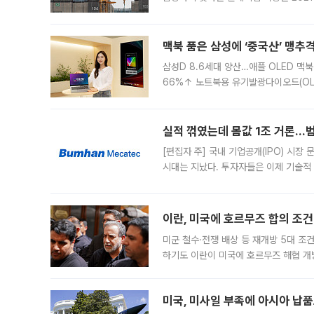
이낸싱(PF) 부담이 집중된 건축 부문의
경영
맥북 품은 삼성에 ‘중국산’ 맹추
삼성D 8.6세대 양산…애플 OLED 맥북
66%↑ 노트북용 유기발광다이오드(OL
운데 중국 BOE와 TCL CSOT도 생산
일 업계에 따르면 삼성
실적 꺾였는데 몸값 1조 거론…범
[편집자 주] 국내 기업공개(IPO) 시장
시대는 지났다. 투자자들은 이제 기술적
은 거시경제 불확실성 속에 실적과 성과
이란, 미국에 호르무즈 합의 조건 
미군 철수·전쟁 배상 등 재개방 5대 조건
하기도 이란이 미국에 호르무즈 해협 개
라며 조심스러운 반응을 보였다. 8일(
미국, 미사일 부족에 아시아 납