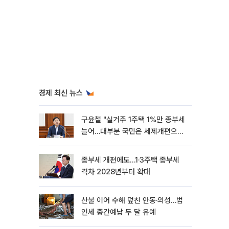
경제 최신 뉴스
구윤철 "실거주 1주택 1%만 종부세
늘어…대부분 국민은 세제개편으로
혜택"
종부세 개편에도…1·3주택 종부세
격차 2028년부터 확대
산불 이어 수해 덮친 안동·의성…법
인세 중간예납 두 달 유예