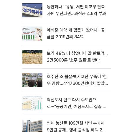
농협하나로유통, 서면 미교부·판촉
사원 무단파견…과징금 4.6억 부과
예식장 예약 왜 힘든가 봤더니⋯공
급률 2019년의 84%
보리 48% 더 심었더니 값 반토막…
2만5000톤 ‘소주 원료’로 뺀다
호주산 소 볼살·멕시코산 우족이 ‘한
우 곰탕’…4억7600만원어치 팔았
다
혁신도시 인구 다시 수도권으
로⋯"공공기관, 거점도시로 집중 이
전해야"
면세 농산물 109만원 사면 부가세
9만원 공제…영세 음식점 혜택 2년