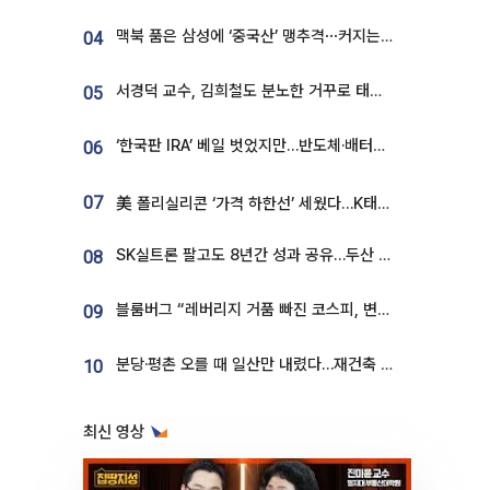
맥북 품은 삼성에 ‘중국산’ 맹추격⋯커지는 노트북 OLED 시장
04
서경덕 교수, 김희철도 분노한 거꾸로 태극기⋯"엉터리는 아냐, 아쉬울 뿐"
05
‘한국판 IRA’ 베일 벗었지만…반도체·배터리 업계 “시행령이 관건”
06
07
美 폴리실리콘 ‘가격 하한선’ 세웠다…K태양광 수혜 기대
SK실트론 팔고도 8년간 성과 공유…두산 인수대금 2.3조가 끝 아냐
08
블룸버그 “레버리지 거품 빠진 코스피, 변동성 최악 국면 지났을 가능성”
09
분당·평촌 오를 때 일산만 내렸다…재건축 기대감도 ‘무색’
10
최신 영상