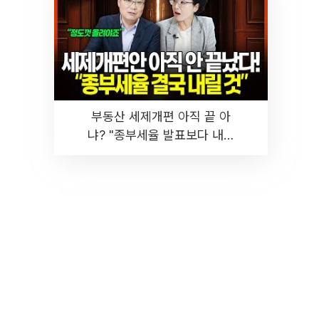
부동산 세제개편 아직 끝 아
냐? "종부세율 발표보다 내릴
것" 장기거주·양도세 전망 I 집
땅지성 I 김인만, 진미윤