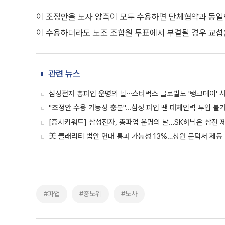
이 조정안을 노사 양측이 모두 수용하면 단체협약과 동일한
이 수용하더라도 노조 조합원 투표에서 부결될 경우 교섭
관련 뉴스
삼성전자 총파업 운명의 날⋯스타벅스 글로벌도 '탱크데이' 사
"조정안 수용 가능성 충분"…삼성 파업 땐 대체인력 투입 불
[증시키워드] 삼성전자, 총파업 운명의 날…SK하닉은 삼전 제
美 클래리티 법안 연내 통과 가능성 13%…상원 문턱서 제동
#파업
#중노위
#노사