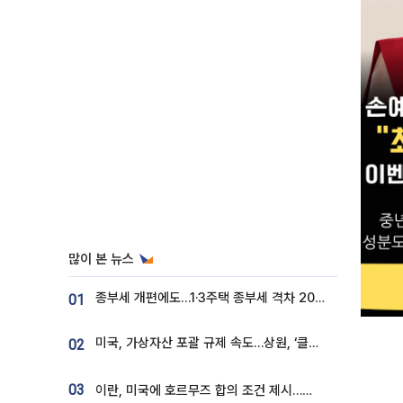
많이 본 뉴스
종부세 개편에도…1·3주택 종부세 격차 2028년부터 확대
01
미국, 가상자산 포괄 규제 속도…상원, ‘클래리티법’ 9월 절차투표 추진
02
03
이란, 미국에 호르무즈 합의 조건 제시…美 “경기 아직 안 끝나” [종합]