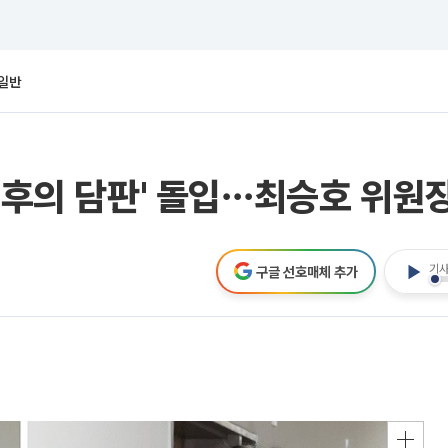
일반
최후의 담판' 돌입⋯최승호 위원장
기사
구글 선호매체 추가