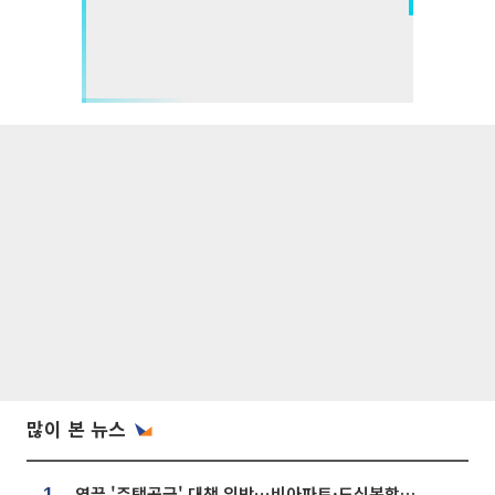
많이 본 뉴스
영끌 '주택공급' 대책 임박⋯비아파트·도심복합까지 총동원
1.