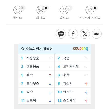
0
0
0
0
좋아요
화나요
슬퍼요
추가취재 원해요