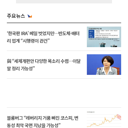
주요뉴스
‘한국판 IRA’ 베일 벗었지만…반도체·배터
리 업계 “시행령이 관건”
與 “세제개편안 다양한 목소리 수렴…이달
말 정리 가능성”
블룸버그 “레버리지 거품 빠진 코스피, 변
동성 최악 국면 지났을 가능성”