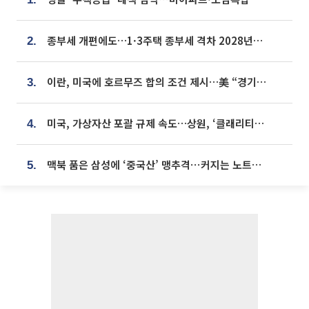
종부세 개편에도…1·3주택 종부세 격차 2028년부터 확대
2.
이란, 미국에 호르무즈 합의 조건 제시…美 “경기 아직 안 끝나” [종합]
3.
미국, 가상자산 포괄 규제 속도…상원, ‘클래리티법’ 9월 절차투표 추진
4.
맥북 품은 삼성에 ‘중국산’ 맹추격⋯커지는 노트북 OLED 시장
5.