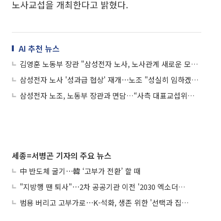
노사교섭을 개최한다고 밝혔다.
AI 추천 뉴스
김영훈 노동부 장관 "삼성전자 노사, 노사관계 새로운 모범 만들어야"
삼성전자 노사 '성과급 협상' 재개⋯노조 "성실히 임하겠다"
삼성전자 노조, 노동부 장관과 면담…“사측 대표교섭위원 교체 요구”
세종=서병곤 기자의 주요 뉴스
中 반도체 굴기⋯韓 ‘고부가 전환’ 할 때
"지방행 땐 퇴사"⋯2차 공공기관 이전 '2030 엑소더스' 뇌관
범용 버리고 고부가로⋯K-석화, 생존 위한 '선택과 집중'