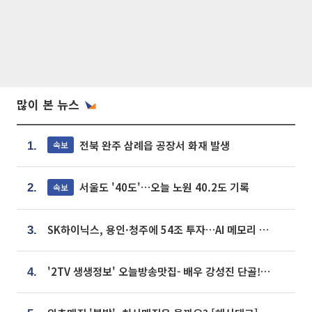
많이 본 뉴스
전북 완주 삼례읍 공장서 화재 발생
속보
1.
서울도 '40도'…오늘 노원 40.2도 기록
속보
2.
SK하이닉스, 용인·청주에 54조 투자…AI 메모리 생산기지 키운다
3.
'2TV 생생정보' 오늘방송맛집- 배우 강성진 단골! 쌀국수ㆍ푸팟퐁 커리 맛집 '블○○○'
4.