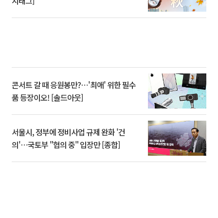
시태그]
콘서트 갈 때 응원봉만?⋯'최애' 위한 필수
품 등장이오! [솔드아웃]
서울시, 정부에 정비사업 규제 완화 '건
의'⋯국토부 "협의 중" 입장만 [종합]