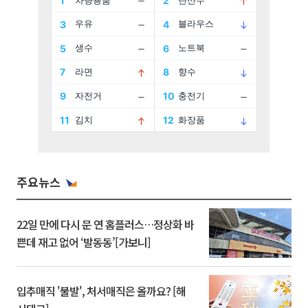
주요뉴스
22일 만에 다시 문 연 홈플러스…정상화 바
쁜데 재고 없어 ‘발동동’[가보니]
입추매직 '불발', 처서매직은 올까요? [해