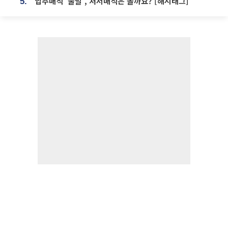
입추매직 '불발', 처서매직은 올까요? [해시태그]
5.