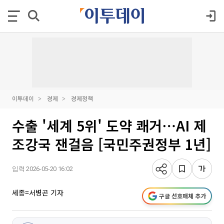
이투데이
경제
경제정책
수출 '세계 5위' 도약 쾌거⋯AI 제
조강국 잰걸음 [국민주권정부 1년]
입력 2026-05-20 16:02
세종=서병곤 기자
구글 선호매체 추가