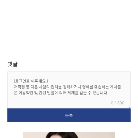
댓글
0 / 300