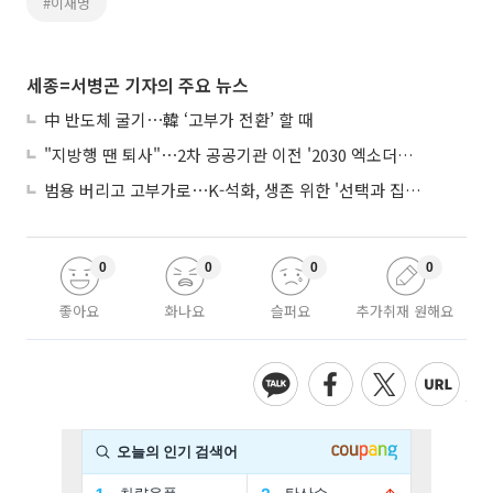
#이재명
세종=서병곤 기자의 주요 뉴스
中 반도체 굴기⋯韓 ‘고부가 전환’ 할 때
"지방행 땐 퇴사"⋯2차 공공기관 이전 '2030 엑소더스' 뇌관
범용 버리고 고부가로⋯K-석화, 생존 위한 '선택과 집중'
0
0
0
0
좋아요
화나요
슬퍼요
추가취재 원해요