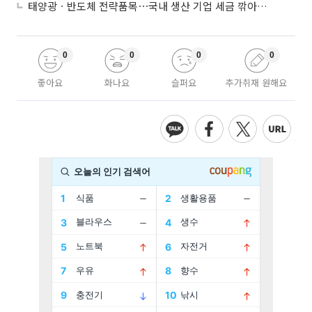
태양광ㆍ반도체 전략품목⋯국내 생산 기업 세금 깎아준다
0
0
0
0
좋아요
화나요
슬퍼요
추가취재 원해요