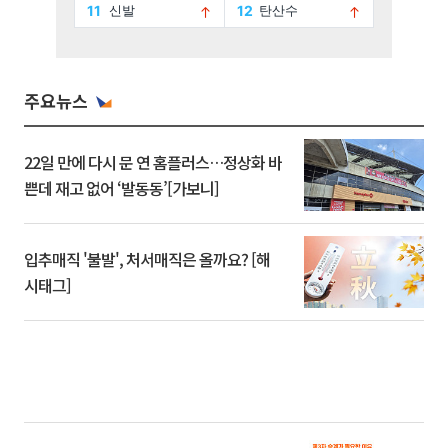
주요뉴스
22일 만에 다시 문 연 홈플러스…정상화 바
쁜데 재고 없어 ‘발동동’[가보니]
입추매직 '불발', 처서매직은 올까요? [해
시태그]