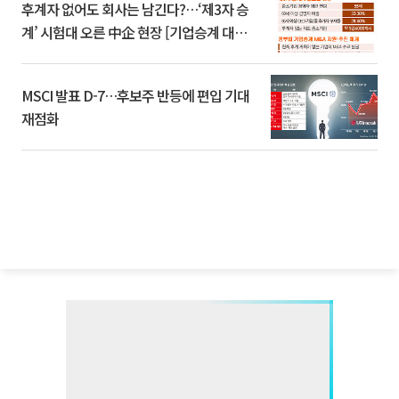
후계자 없어도 회사는 남긴다?…‘제3자 승
계’ 시험대 오른 中企 현장 [기업승계 대전
환]
MSCI 발표 D-7…후보주 반등에 편입 기대
재점화