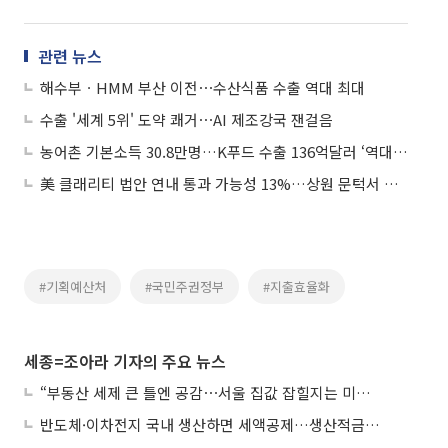
관련 뉴스
해수부ㆍHMM 부산 이전⋯수산식품 수출 역대 최대
수출 '세계 5위' 도약 쾌거⋯AI 제조강국 잰걸음
농어촌 기본소득 30.8만명…K푸드 수출 136억달러 ‘역대 최대’
美 클래리티 법안 연내 통과 가능성 13%…상원 문턱서 제동
#기획예산처
#국민주권정부
#지출효율화
세종=조아라 기자의 주요 뉴스
“부동산 세제 큰 틀엔 공감⋯서울 집값 잡힐지는 미지수”
반도체·이차전지 국내 생산하면 세액공제…생산적금융 ISA 신설