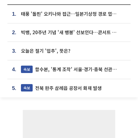
태풍 '돌핀' 오키나와 접근…일본기상청 경로 업데이트
1.
빅뱅, 20주년 기념 '새 뱅봉' 선보인다⋯콘서트 앞두고 팝업 개최
2.
오늘은 절기 '입추', 뜻은?
3.
합수본, '통계 조작' 서울·경기·충북 선관위 등 추가 압수수색
속보
4.
전북 완주 삼례읍 공장서 화재 발생
속보
5.