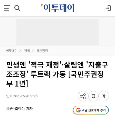
이투데이
경제
경제정책
민생엔 '적극 재정'·살림엔 '지출구
조조정' 투트랙 가동 [국민주권정
부 1년]
입력 2026-05-20 16:26
세종=조아라 기자
구글 선호매체 추가