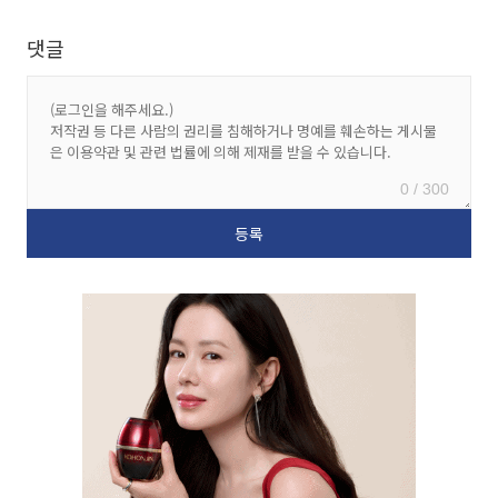
댓글
0 / 300