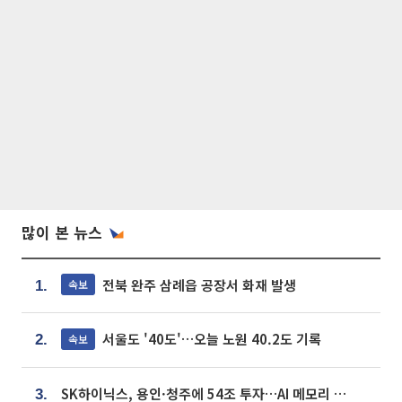
많이 본 뉴스
전북 완주 삼례읍 공장서 화재 발생
속보
1.
서울도 '40도'…오늘 노원 40.2도 기록
속보
2.
SK하이닉스, 용인·청주에 54조 투자…AI 메모리 생산기지 키운다
3.