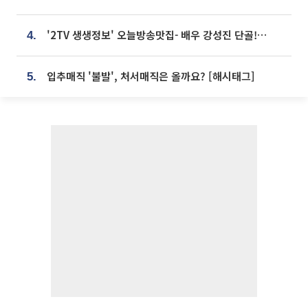
'2TV 생생정보' 오늘방송맛집- 배우 강성진 단골! 쌀국수ㆍ푸팟퐁 커리 맛집 '블○○○'
4.
입추매직 '불발', 처서매직은 올까요? [해시태그]
5.