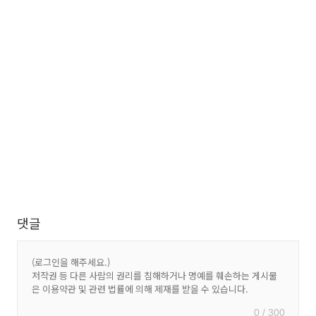
댓글
0 / 300