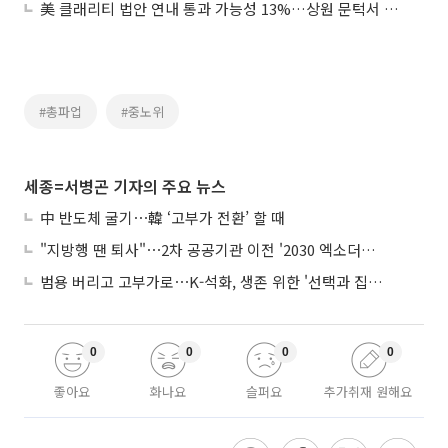
美 클래리티 법안 연내 통과 가능성 13%…상원 문턱서 제동
#총파업
#중노위
세종=서병곤 기자의 주요 뉴스
中 반도체 굴기⋯韓 ‘고부가 전환’ 할 때
"지방행 땐 퇴사"⋯2차 공공기관 이전 '2030 엑소더스' 뇌관
범용 버리고 고부가로⋯K-석화, 생존 위한 '선택과 집중'
0
0
0
0
좋아요
화나요
슬퍼요
추가취재 원해요