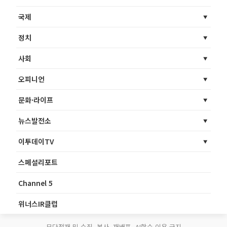
국제
정치
사회
오피니언
문화·라이프
뉴스발전소
이투데이TV
스페셜리포트
Channel 5
위너스IR클럽
무단전재 및 수집, 복사, 재배포, AI학습 이용 금지