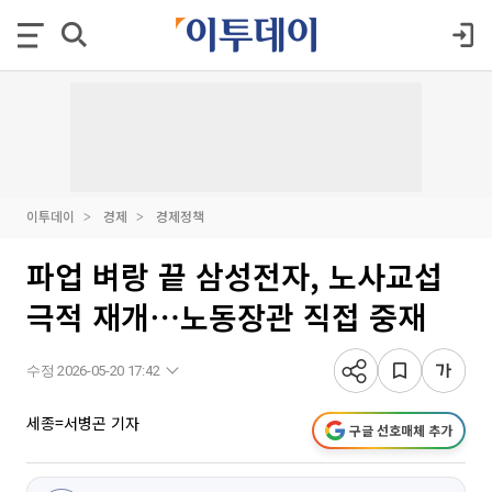
이투데이
경제
경제정책
파업 벼랑 끝 삼성전자, 노사교섭
극적 재개⋯노동장관 직접 중재
수정 2026-05-20 17:42
세종=서병곤 기자
구글 선호매체 추가