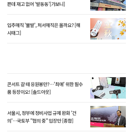
쁜데 재고 없어 ‘발동동’[가보니]
입추매직 '불발', 처서매직은 올까요? [해
시태그]
콘서트 갈 때 응원봉만?⋯'최애' 위한 필수
품 등장이오! [솔드아웃]
서울시, 정부에 정비사업 규제 완화 '건
의'⋯국토부 "협의 중" 입장만 [종합]