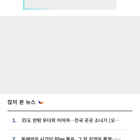
많이 본 뉴스
35도 안팎 무더위 이어져…전국 곳곳 소나기 [오늘 날씨]
1.
동해안은 시간당 80㎜ 폭우, 그 외 지역은 폭염…‘극과 극 날씨’
2.