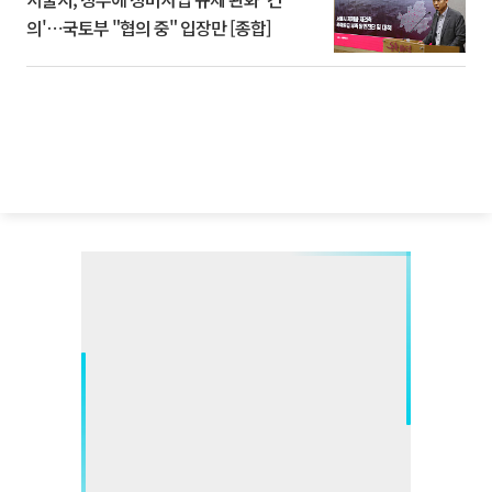
의'⋯국토부 "협의 중" 입장만 [종합]