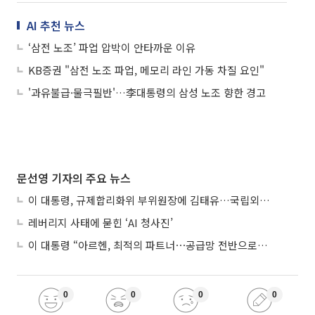
AI 추천 뉴스
‘삼전 노조’ 파업 압박이 안타까운 이유
KB증권 "삼전 노조 파업, 메모리 라인 가동 차질 요인"
'과유불급·물극필반'…李대통령의 삼성 노조 향한 경고
문선영 기자의 주요 뉴스
이 대통령, 규제합리화위 부위원장에 김태유…국립외교원장 김흥규
레버리지 사태에 묻힌 ‘AI 청사진’
이 대통령 “아르헨, 최적의 파트너⋯공급망 전반으로 확대”
0
0
0
0