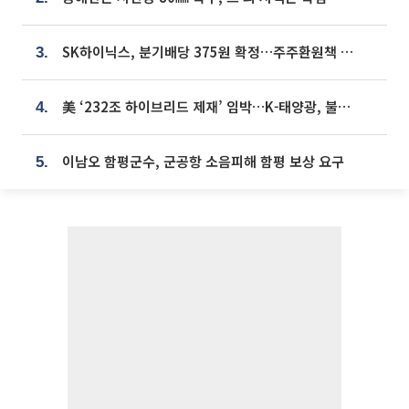
SK하이닉스, 분기배당 375원 확정…주주환원책 9월로 앞당겨 발표
3.
美 ‘232조 하이브리드 제재’ 임박…K-태양광, 불확실성 털고 날개 다나
4.
이남오 함평군수, 군공항 소음피해 함평 보상 요구
5.