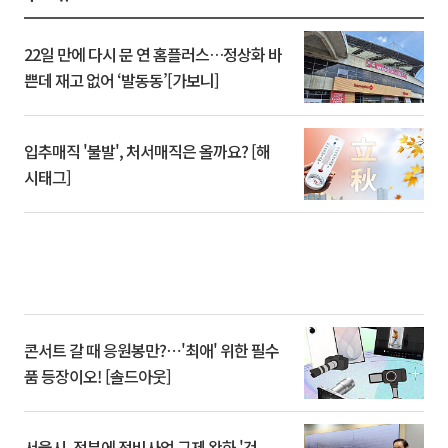
22일 만에 다시 문 연 홈플러스…정상화 바
쁜데 재고 없어 ‘발동동’[가보니]
입추매직 '불발', 처서매직은 올까요? [해
시태그]
콘서트 갈 때 응원봉만?⋯'최애' 위한 필수
품 등장이오! [솔드아웃]
서울시, 정부에 정비사업 규제 완화 '건