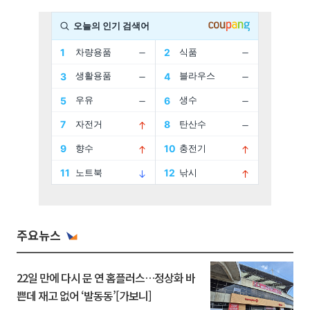
주요뉴스
22일 만에 다시 문 연 홈플러스…정상화 바
쁜데 재고 없어 ‘발동동’[가보니]