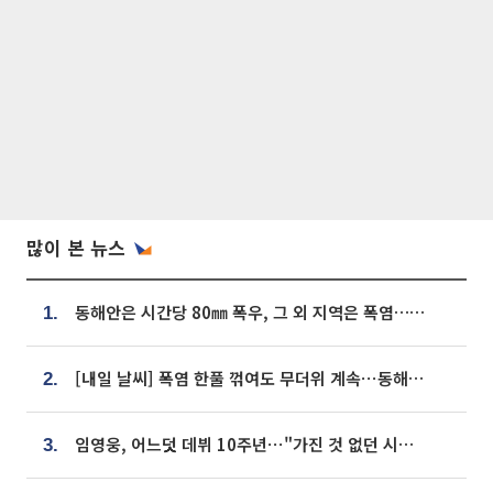
많이 본 뉴스
동해안은 시간당 80㎜ 폭우, 그 외 지역은 폭염…‘극과 극 날씨’
1.
[내일 날씨] 폭염 한풀 꺾여도 무더위 계속⋯동해안 이틀 연속 비
2.
임영웅, 어느덧 데뷔 10주년⋯"가진 것 없던 시절, 내 앞엔 20명의 팬뿐"
3.