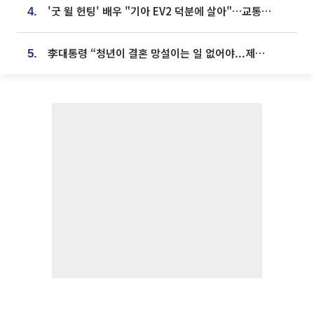
'굿 윌 헌팅' 배우 "기아 EV2 덕분에 살아"…교통사고 후 안전성 극찬
4.
李대통령 “청년이 결혼 망설이는 일 없어야...제도상 불이익 조사”
5.