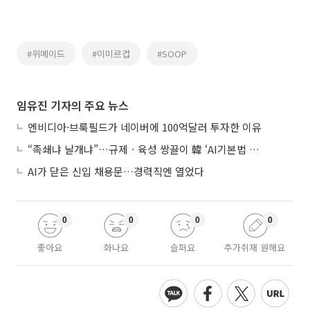
#위메이드
#이미르컵
#SOOP
임유진 기자의 주요 뉴스
엔비디아·브룩필드가 네이버에 100억달러 투자한 이유
“족쇄냐 날개냐”…규제ㆍ육성 쌍끌이 韓 ‘AI기본법 개정안’ 오늘 시행
AI가 닫은 신입 채용문…경력직엔 열었다
0
0
0
0
좋아요
화나요
슬퍼요
추가취재 원해요