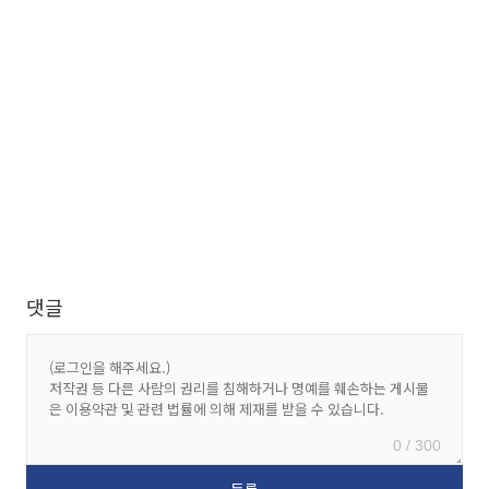
댓글
0 / 300