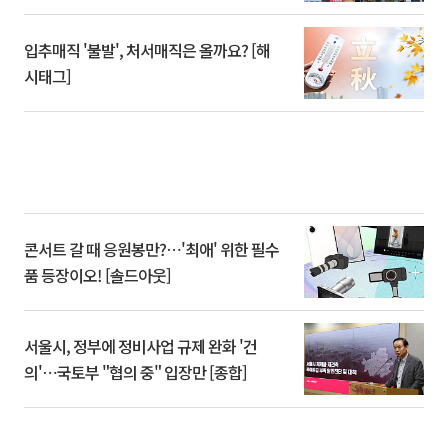
입추매직 '불발', 처서매직은 올까요? [해
시태그]
콘서트 갈 때 응원봉만?⋯'최애' 위한 필수
품 등장이오! [솔드아웃]
서울시, 정부에 정비사업 규제 완화 '건
의'⋯국토부 "협의 중" 입장만 [종합]