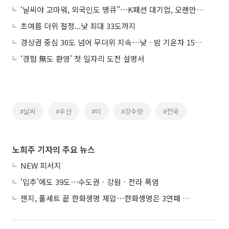
‘날씨야 고마워, 외국인도 땡큐”⋯K패션 대기업, 오랜만에 실적 ‘기지개’
초여름 더위 절정...낮 최대 33도까지
경상권 중심 30도 넘어 무더위 지속⋯낮ㆍ밤 기온차 15도 안팎
‘경험 無도 환영’ 첫 일자리 도전 설명서
#날씨
#우산
#비
#강수량
#전국
노희주 기자의 주요 뉴스
NEW 피서지
'입추'에도 39도⋯수도권ㆍ강원ㆍ전라 폭염
젠지, 풀세트 끝 한화생명 제압⋯한화생명은 3연패 수렁