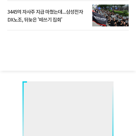
3445억 자사주 지급 마쳤는데...삼성전자
DX노조, 뒤늦은 '떼쓰기 집회'