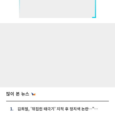
많이 본 뉴스
김희철, '뒤집힌 태극기' 지적 후 정치색 논란…"좌우 떠나 우리나라 국기"
1.