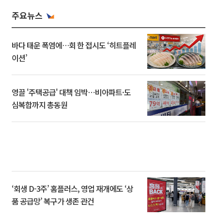
주요뉴스
바다 태운 폭염에…회 한 접시도 ‘히트플레
이션’
영끌 '주택공급' 대책 임박⋯비아파트·도
심복합까지 총동원
‘회생 D-3주’ 홈플러스, 영업 재개에도 ‘상
품 공급망’ 복구가 생존 관건