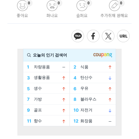
0
0
0
0
좋아요
화나요
슬퍼요
추가취재 원해요