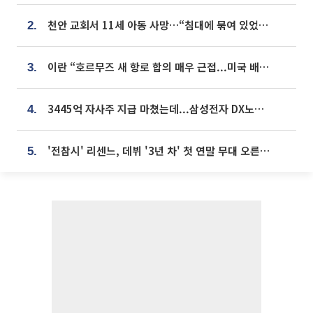
천안 교회서 11세 아동 사망…“침대에 묶여 있었다” 진술 확보
2.
이란 “호르무즈 새 항로 합의 매우 근접...미국 배상 먼저”
3.
3445억 자사주 지급 마쳤는데...삼성전자 DX노조, 뒤늦은 '떼쓰기 집회'
4.
'전참시' 리센느, 데뷔 '3년 차' 첫 연말 무대 오른다⋯"그동안 섭외 안 와"
5.