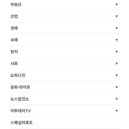
부동산
산업
경제
국제
정치
사회
오피니언
문화·라이프
뉴스발전소
이투데이TV
스페셜리포트