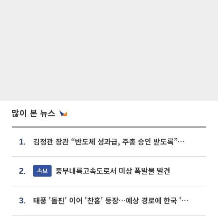
많이 본 뉴스
김정관 장관 “반도체 성과급, 주총 승인 받도록”…상법·자본시장법 개정 시사
1.
중부내륙고속도로서 미상 폭발물 발견
속보
2.
태풍 '돌핀' 이어 '찬홈' 등장…예상 경로에 한국 '한숨'
3.