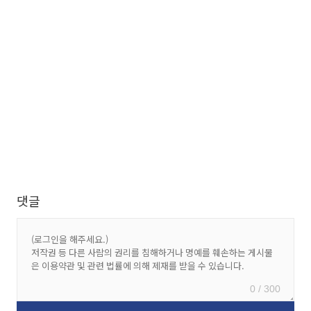
댓글
0 / 300