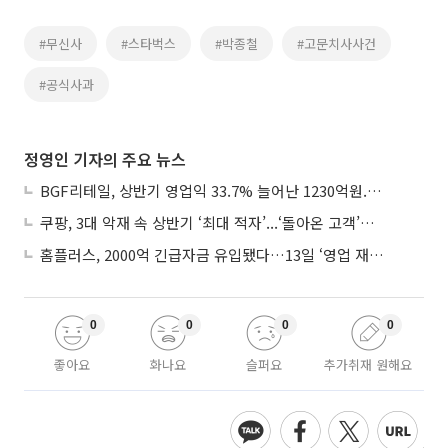
#무신사
#스타벅스
#박종철
#고문치사사건
#공식사과
정영인 기자의 주요 뉴스
BGF리테일, 상반기 영업익 33.7% 늘어난 1230억원...2분기 영업익 22.3%↑
쿠팡, 3대 악재 속 상반기 ‘최대 적자’...‘돌아온 고객’에 수익성 반등 주목
홈플러스, 2000억 긴급자금 유입됐다…13일 ‘영업 재개’
0
0
0
0
좋아요
화나요
슬퍼요
추가취재 원해요