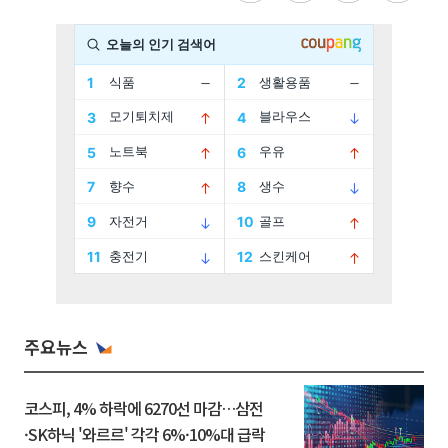
주요뉴스
코스피, 4% 하락에 6270선 마감…삼전
·SK하닉 '와르르' 각각 6%·10%대 급락