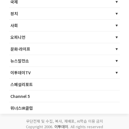
국제
정치
사회
오피니언
문화·라이프
뉴스발전소
이투데이TV
스페셜리포트
Channel 5
위너스IR클럽
무단전재 및 수집, 복사, 재배포, AI학습 이용 금지
Copyright 2006.
이투데이
. All rights reserved