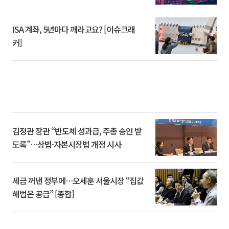
ISA 계좌, 5년마다 깨라고요? [이슈크래
커]
김정관 장관 “반도체 성과급, 주총 승인 받
도록”…상법·자본시장법 개정 시사
세금 꺼낸 정부에…오세훈 서울시장 “집값
해법은 공급” [종합]