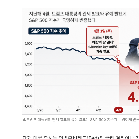
▲트럼프 대통령의 관세 발표와 유예 발표에 S&P 500 지수가 극명하게 반응했
과거 미국 증시는 연방준비제도(Fed)의 금리 결정이나 