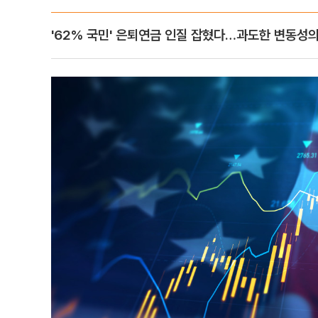
'62% 국민' 은퇴연금 인질 잡혔다…과도한 변동성