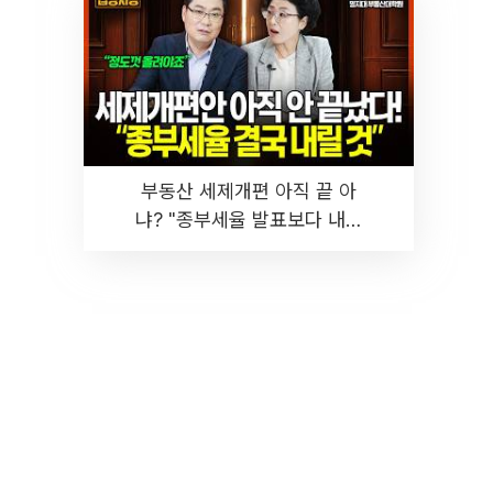
부동산 세제개편 아직 끝 아
냐? "종부세율 발표보다 내릴
것" 장기거주·양도세 전망 I 집
땅지성 I 김인만, 진미윤