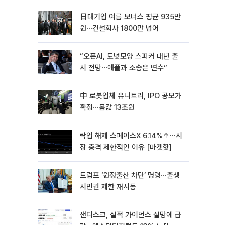
日대기업 여름 보너스 평균 935만
원⋯건설회사 1800만 넘어
“오픈AI, 도넛모양 스피커 내년 출
시 전망⋯애플과 소송은 변수”
中 로봇업체 유니트리, IPO 공모가
확정⋯몸값 13조원
락업 해제 스페이스X 6.14%↑⋯시
장 충격 제한적인 이유 [마켓핫]
트럼프 ‘원정출산 차단’ 명령⋯출생
시민권 제한 재시동
샌디스크, 실적 가이던스 실망에 급