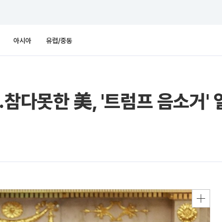
아시아
유럽/중동
참다못한 美, '트럼프 음소거' 