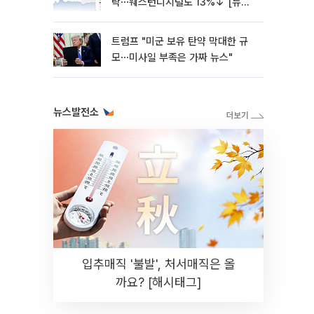
락⋯웨스턴디지털도 13%↓ [뉴욕
증시 무버]
트럼프 "미군 보유 탄약 막대한 규
모⋯미사일 부족은 가짜 뉴스"
뉴스발전소
입추매직 '불발', 처서매직은 올
까요? [해시태그]