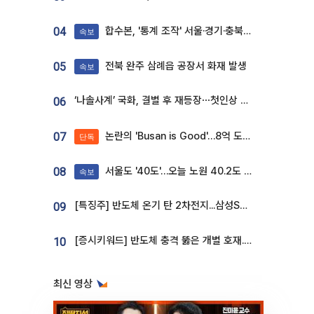
합수본, '통계 조작' 서울·경기·충북 선관위 등 추가 압수수색
04
속보
전북 완주 삼례읍 공장서 화재 발생
05
속보
‘나솔사계’ 국화, 결별 후 재등장⋯첫인상 투표 휩쓸고 ‘인기녀’ 등극
06
논란의 'Busan is Good'…8억 도시브랜드, 용산 대통령실 CI 업체가 수행
07
단독
서울도 '40도'…오늘 노원 40.2도 기록
08
속보
[특징주] 반도체 온기 탄 2차전지...삼성SDI, 장 초반 7% 넘게 껑충
09
[증시키워드] 반도체 충격 뚫은 개별 호재...포스코퓨처엠·에코프로·한화솔루션 '눈길'
10
최신 영상