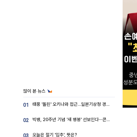
많이 본 뉴스
태풍 '돌핀' 오키나와 접근…일본기상청 경로 업데이트
01
빅뱅, 20주년 기념 '새 뱅봉' 선보인다⋯콘서트 앞두고 팝업 개최
02
오늘은 절기 '입추', 뜻은?
03