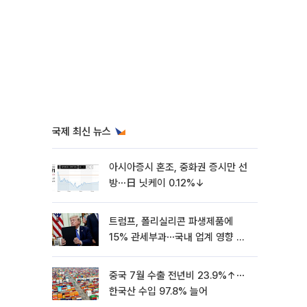
국제 최신 뉴스
아시아증시 혼조, 중화권 증시만 선
방⋯日 닛케이 0.12%↓
트럼프, 폴리실리콘 파생제품에
15% 관세부과⋯국내 업계 영향 촉
각 [종합]
중국 7월 수출 전년비 23.9%↑⋯
한국산 수입 97.8% 늘어