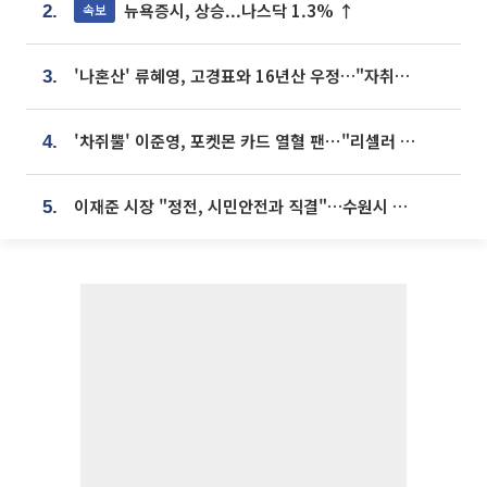
뉴욕증시, 상승...나스닥 1.3% ↑
속보
2.
'나혼산' 류혜영, 고경표와 16년산 우정…"자취방서 부모님과 마주쳐"
3.
'차쥐뿔' 이준영, 포켓몬 카드 열혈 팬⋯"리셀러 처단할 것"
4.
이재준 시장 "정전, 시민안전과 직결"…수원시 비상대응체계 가동
5.