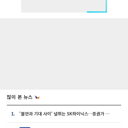
많이 본 뉴스
'불안과 기대 사이' 널뛰는 SK하이닉스…증권가 "HBM4·LTA 기반 펀터멘털 견고"
1.