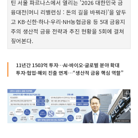
틴 서울 파르나스에서 열리는 '2026 대한민국 금
융대전(머니 리밸런싱 : 돈의 길을 바꿔라)'을 앞두
고 KB·신한·하나·우리·NH농협금융 등 5대 금융지
주의 생산적 금융 전략과 추진 현황을 5회에 걸쳐
짚어본다.
11년간 1503억 투자…AI·바이오·글로벌 분야 확대
투자·협업·해외 진출 연계…“생산적 금융 핵심 역할”