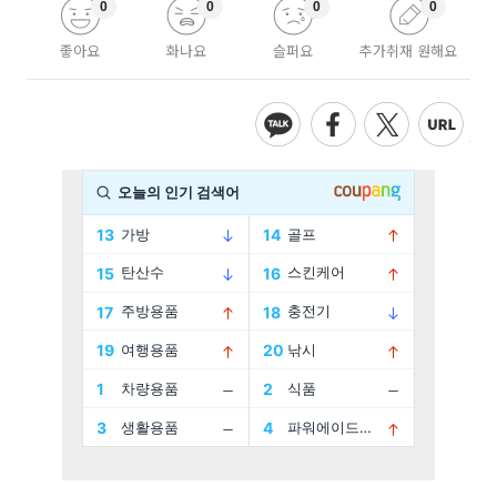
0
0
0
0
좋아요
화나요
슬퍼요
추가취재 원해요