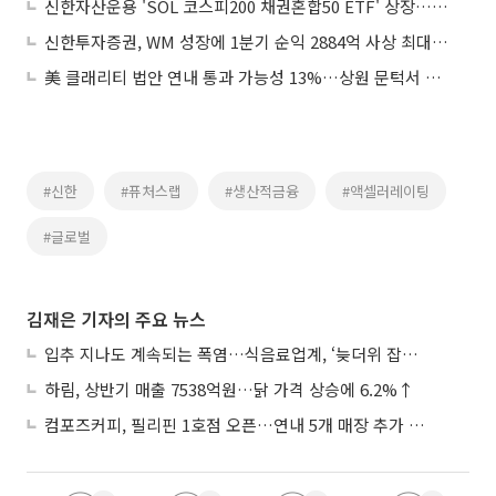
신한자산운용 'SOL 코스피200 채권혼합50 ETF' 상장…연금 100% 투자 가능에 월배당까지
신한투자증권, WM 성장에 1분기 순익 2884억 사상 최대 실적 달성
美 클래리티 법안 연내 통과 가능성 13%…상원 문턱서 제동
#신한
#퓨처스랩
#생산적금융
#액셀러레이팅
#글로벌
김재은 기자의 주요 뉴스
입추 지나도 계속되는 폭염…식음료업계, ‘늦더위 잡기’ 전력 투구
하림, 상반기 매출 7538억원…닭 가격 상승에 6.2%↑
컴포즈커피, 필리핀 1호점 오픈…연내 5개 매장 추가 출점