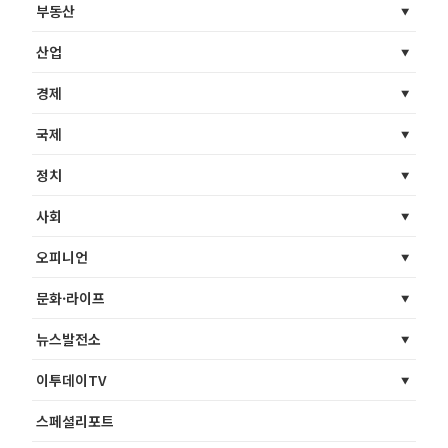
부동산
산업
경제
국제
정치
사회
오피니언
문화·라이프
뉴스발전소
이투데이TV
스페셜리포트