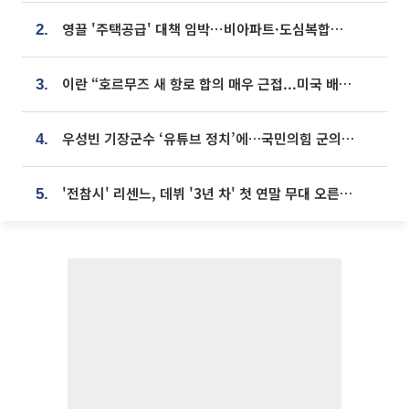
영끌 '주택공급' 대책 임박⋯비아파트·도심복합까지 총동원
2.
이란 “호르무즈 새 항로 합의 매우 근접...미국 배상 먼저”
3.
우성빈 기장군수 ‘유튜브 정치’에…국민의힘 군의원들 집단 반발
4.
'전참시' 리센느, 데뷔 '3년 차' 첫 연말 무대 오른다⋯"그동안 섭외 안 와"
5.