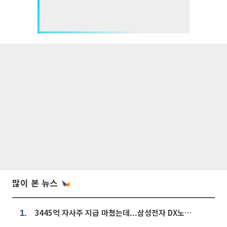
많이 본 뉴스
3445억 자사주 지급 마쳤는데...삼성전자 DX노조, 뒤늦은 '떼쓰기 집회'
1.