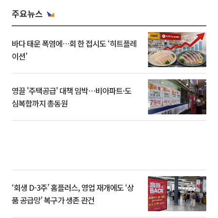
주요뉴스
바다 태운 폭염에…회 한 접시도 ‘히트플레
이션’
영끌 '주택공급' 대책 임박⋯비아파트·도
심복합까지 총동원
‘회생 D-3주’ 홈플러스, 영업 재개에도 ‘상
품 공급망’ 복구가 생존 관건