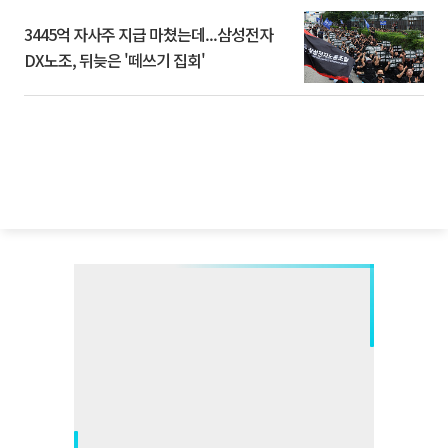
3445억 자사주 지급 마쳤는데...삼성전자
DX노조, 뒤늦은 '떼쓰기 집회'