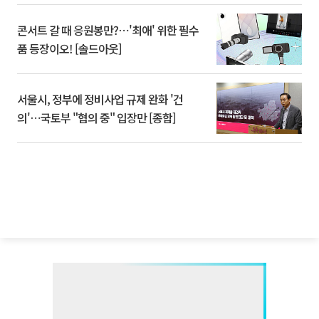
콘서트 갈 때 응원봉만?⋯'최애' 위한 필수
품 등장이오! [솔드아웃]
서울시, 정부에 정비사업 규제 완화 '건
의'⋯국토부 "협의 중" 입장만 [종합]