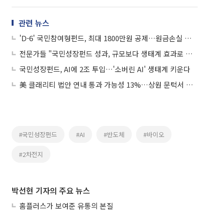
관련 뉴스
'D-6' 국민참여형펀드, 최대 1800만원 공제…원금손실 가능성도
전문가들 "국민성장펀드 성과, 규모보다 생태계 효과로 봐야"
국민성장펀드, AI에 2조 투입…'소버린 AI' 생태계 키운다
美 클래리티 법안 연내 통과 가능성 13%…상원 문턱서 제동
#국민성장펀드
#AI
#반도체
#바이오
#2차전지
박선현 기자의 주요 뉴스
홈플러스가 보여준 유통의 본질