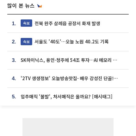
많이 본 뉴스
전북 완주 삼례읍 공장서 화재 발생
속보
1.
서울도 '40도'…오늘 노원 40.2도 기록
속보
2.
SK하이닉스, 용인·청주에 54조 투자…AI 메모리 생산기지 키운다
3.
'2TV 생생정보' 오늘방송맛집- 배우 강성진 단골! 쌀국수ㆍ푸팟퐁 커리 맛집 '블○○○'
4.
입추매직 '불발', 처서매직은 올까요? [해시태그]
5.