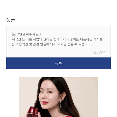
댓글
0 / 300