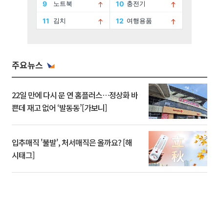
주요뉴스
22일 만에 다시 문 연 홈플러스…정상화 바
쁜데 재고 없어 ‘발동동’[가보니]
입추매직 '불발', 처서매직은 올까요? [해
시태그]