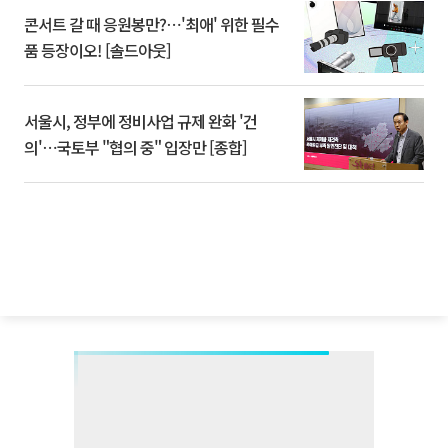
콘서트 갈 때 응원봉만?⋯'최애' 위한 필수
품 등장이오! [솔드아웃]
서울시, 정부에 정비사업 규제 완화 '건
의'⋯국토부 "협의 중" 입장만 [종합]