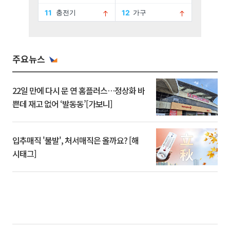
주요뉴스
22일 만에 다시 문 연 홈플러스…정상화 바
쁜데 재고 없어 ‘발동동’[가보니]
입추매직 '불발', 처서매직은 올까요? [해
시태그]