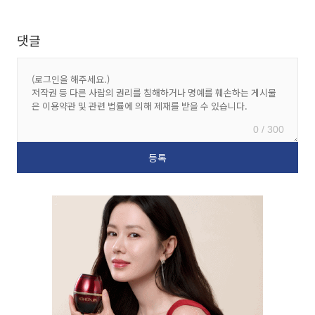
댓글
0 / 300