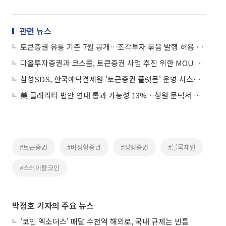
관련 뉴스
토큰증권 유통 기준 7월 공개…조각투자 묶음 발행 허용 추진
다올투자증권과 코스콤, 토큰증권 사업 추진 위한 MOU 체결
삼성SDS, 한국예탁결제원 '토큰증권 플랫폼' 운영 시스템 구축한다
美 클래리티 법안 연내 통과 가능성 13%…상원 문턱서 제동
#토큰증권
#비정형증권
#정형증권
#블록체인
#스테이블코인
박정호 기자의 주요 뉴스
'코인 엑소더스' 매달 수천억 해외로, 국내 규제는 빈틈