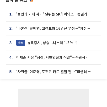
'불안과 기대 사이' 널뛰는 SK하이닉스…증권가 "HBM4·LTA 기반 펀터멘털 견고"
1.
'나혼산' 류혜영, 고경표와 16년산 우정…"자취방서 부모님과 마주쳐"
2.
뉴욕증시, 상승...나스닥 1.3% ↑
속보
3.
이재준 시장 "정전, 시민안전과 직결"…수원시 비상대응체계 가동
4.
'차쥐뿔' 이준영, 포켓몬 카드 열혈 팬⋯"리셀러 처단할 것"
5.