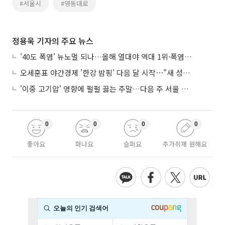
#서울시
#영동대로
정용욱 기자의 주요 뉴스
'40도 폭염' 뉴노멀 되나…올해 열대야 역대 1위·폭염일수 평년 3배 넘어
오세훈표 야간경제 '한강 밤핑' 다음 달 시작⋯"새 성장동력 만들 것"
'이중 고기압' 영향에 펄펄 끓는 주말…다음 주 서울 포함 서쪽이 더 덥다
0
0
0
0
좋아요
화나요
슬퍼요
추가취재 원해요