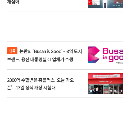
재점화
논란의 'Busan is Good'…8억 도시
단독
브랜드, 용산 대통령실 CI 업체가 수행
2000억 수혈받은 홈플러스 ‘오늘 가오
픈’...13일 정식 개장 시험대