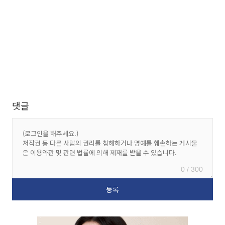
댓글
0 / 300