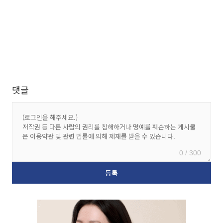
댓글
0 / 300