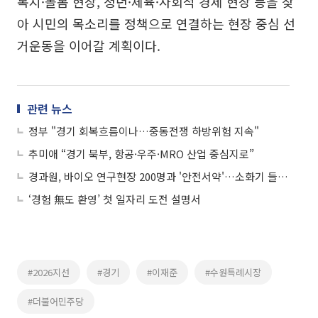
복지·돌봄 현장, 청년·체육·사회적 경제 현장 등을 찾
아 시민의 목소리를 정책으로 연결하는 현장 중심 선
거운동을 이어갈 계획이다.
관련 뉴스
정부 "경기 회복흐름이나…중동전쟁 하방위험 지속"
추미애 “경기 북부, 항공·우주·MRO 산업 중심지로”
경과원, 바이오 연구현장 200명과 '안전서약'…소화기 들고 캠페인 나서
‘경험 無도 환영’ 첫 일자리 도전 설명서
#2026지선
#경기
#이재준
#수원특례시장
#더불어민주당