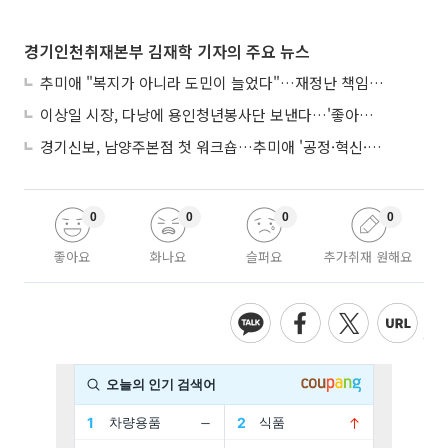
경기인천취재본부 김재학 기자의 주요 뉴스
추미애 "복지가 아니라 도민이 늘었다"…재정난 책임론 정면돌파
이상일 시장, 다낭에 용인청년봉사단 보낸다…'좋아용 거리' 만든다
경기신보, 남양주본점 첫 워크숍…추미애 '공정·혁신·포용' 전면 반영
0
0
0
0
좋아요
화나요
슬퍼요
추가취재 원해요