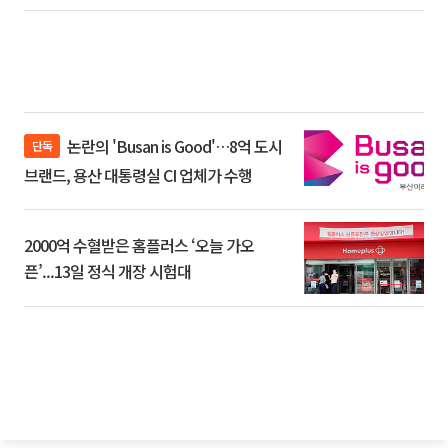
논란의 'Busan is Good'…8억 도시
단독
브랜드, 용산 대통령실 CI 업체가 수행
2000억 수혈받은 홈플러스 ‘오늘 가오
픈’...13일 정식 개장 시험대