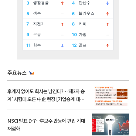
주요뉴스
후계자 없어도 회사는 남긴다?…‘제3자 승
계’ 시험대 오른 中企 현장 [기업승계 대전
환]
MSCI 발표 D-7…후보주 반등에 편입 기대
재점화