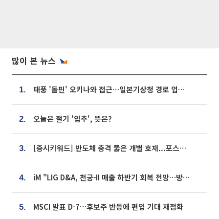
많이 본 뉴스
태풍 '돌핀' 오키나와 접근…일본기상청 경로 업데이트
1.
오늘은 절기 '입추', 뜻은?
2.
[증시키워드] 반도체 충격 뚫은 개별 호재...포스코퓨처엠·에코프로·한화솔루션 '눈길'
3.
iM "LIG D&A, 천궁-II 매출 하반기 회복 전망…방산 톱픽 유지"
4.
MSCI 발표 D-7…후보주 반등에 편입 기대 재점화
5.