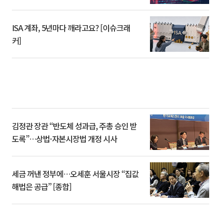
ISA 계좌, 5년마다 깨라고요? [이슈크래
커]
김정관 장관 “반도체 성과급, 주총 승인 받
도록”…상법·자본시장법 개정 시사
세금 꺼낸 정부에…오세훈 서울시장 “집값
해법은 공급” [종합]