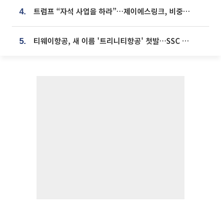
트럼프 “자석 사업을 하라”…제이에스링크, 비중국 영구자석 공급망 구축 속도
4.
티웨이항공, 새 이름 '트리니티항공' 첫발…SSC 전략 본격화
5.