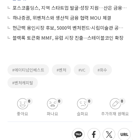
포스코홀딩스, 지역 스타트업 발굴·성장 지원…산은 금융지원 결합
하나증권, 위벤처스와 생산적 금융 협력 MOU 체결
현근택 용인시장 후보, 5000억 벤처펀드·시립미술관 공약 이어 복지현장 행보
블랙록 토큰화 MMF, 유럽 시장 진출∙∙∙스테이블코인 확장
#에이티넘인베스트
#벤처
#VC
#회수
#벤처캐피탈
0
0
0
0
좋아요
화나요
슬퍼요
추가취재 원해요