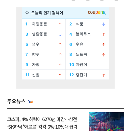
주요뉴스
코스피, 4% 하락에 6270선 마감…삼전
·SK하닉 '와르르' 각각 6%·10%대 급락