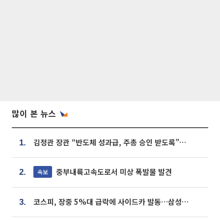
많이 본 뉴스
김정관 장관 “반도체 성과급, 주총 승인 받도록”…상법·자본시장법 개정 시사
1.
중부내륙고속도로서 미상 폭발물 발견
속보
2.
코스피, 장중 5%대 급락에 사이드카 발동…삼성·SK 동반 폭락
3.