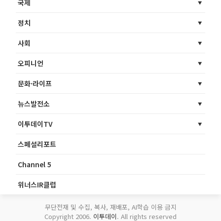
국제
정치
사회
오피니언
문화·라이프
뉴스발전소
이투데이TV
스페셜리포트
Channel 5
위너스IR클럽
무단전재 및 수집, 복사, 재배포, AI학습 이용 금지
Copyright 2006.
이투데이
. All rights reserved