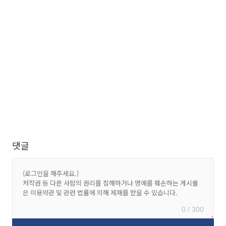
댓글
0 / 300