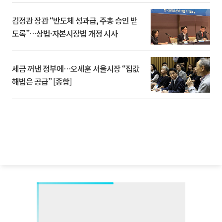
김정관 장관 “반도체 성과급, 주총 승인 받
도록”…상법·자본시장법 개정 시사
세금 꺼낸 정부에…오세훈 서울시장 “집값
해법은 공급” [종합]