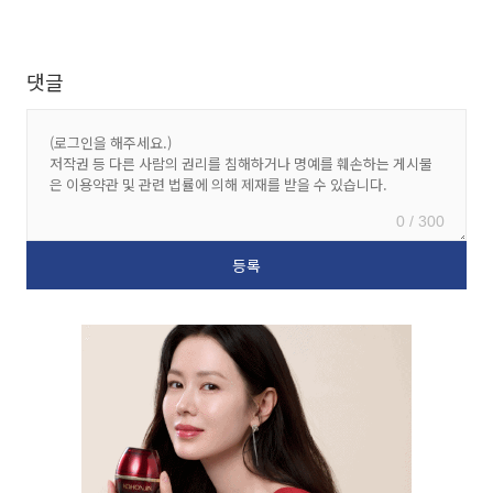
댓글
0 / 300