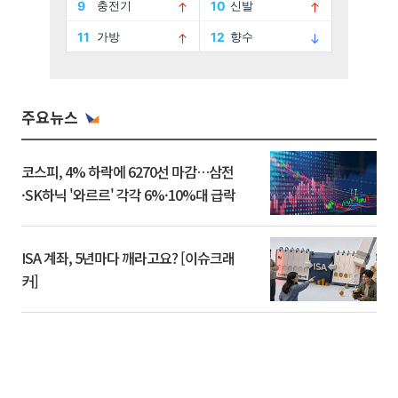
주요뉴스
코스피, 4% 하락에 6270선 마감…삼전
·SK하닉 '와르르' 각각 6%·10%대 급락
ISA 계좌, 5년마다 깨라고요? [이슈크래
커]