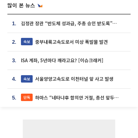
많이 본 뉴스
김정관 장관 “반도체 성과급, 주총 승인 받도록”…상법·자본시장법 개정 시사
1.
중부내륙고속도로서 미상 폭발물 발견
속보
2.
ISA 계좌, 5년마다 깨라고요? [이슈크래커]
3.
서울양양고속도로 이천터널 앞 사고 발생
속보
4.
하마스 “네타냐후 합의안 거절, 총선 앞두고 시간 끌기”
단독
5.