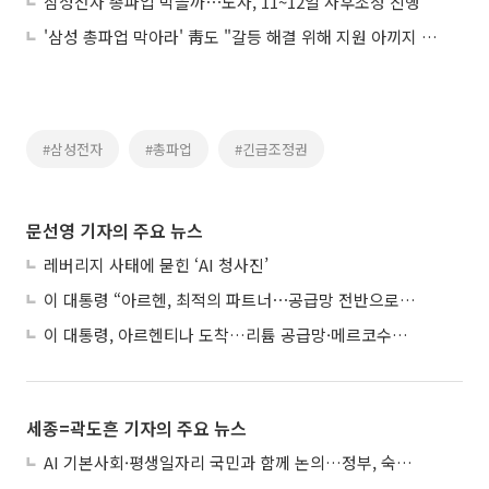
삼성전자 총파업 막을까⋯노사, 11~12일 사후조정 진행
'삼성 총파업 막아라' 靑도 "갈등 해결 위해 지원 아끼지 않을 것"
#삼성전자
#총파업
#긴급조정권
문선영 기자의 주요 뉴스
레버리지 사태에 묻힌 ‘AI 청사진’
이 대통령 “아르헨, 최적의 파트너⋯공급망 전반으로 확대”
이 대통령, 아르헨티나 도착…리튬 공급망·메르코수르 협력 논의
세종=곽도흔 기자의 주요 뉴스
AI 기본사회·평생일자리 국민과 함께 논의…정부, 숙의공론화 착수