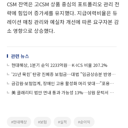
CSM 잔액은 고CSM 상품 중심의 포트폴리오 관리 전
략에 힘입어 증가세를 유지했다. 지급여력비율은 듀
레이션 매칭 관리와 예실차 개선에 따른 요구자본 감
소 영향으로 상승했다.
관련 뉴스
현대해상, 1분기 순익 2233억원…K-ICS 비율 207.2%
‘21년 묵힌’ 탄광 진폐증 보험금⋯대법 "임금상승분 반영ㆍ재산정해야"
금감원·보험업계, 장애인 고용 활성화 머리 맞대⋯"포용적 금융 실천"
美 클래리티 법안 연내 통과 가능성 13%…상원 문턱서 제동
#현대해상
#보험
#실적
#순이익