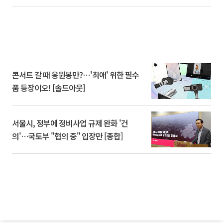
콘서트 갈 때 응원봉만?⋯'최애' 위한 필수
품 등장이오! [솔드아웃]
서울시, 정부에 정비사업 규제 완화 '건
의'⋯국토부 "협의 중" 입장만 [종합]