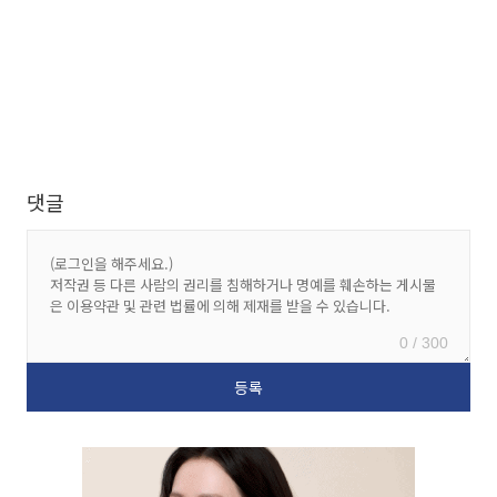
댓글
0 / 300