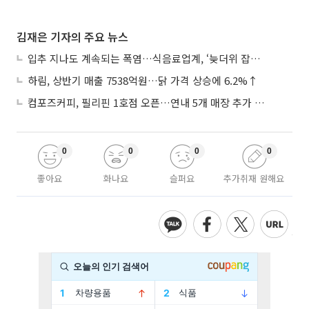
김재은 기자의 주요 뉴스
입추 지나도 계속되는 폭염…식음료업계, ‘늦더위 잡기’ 전력 투구
하림, 상반기 매출 7538억원…닭 가격 상승에 6.2%↑
컴포즈커피, 필리핀 1호점 오픈…연내 5개 매장 추가 출점
0
0
0
0
좋아요
화나요
슬퍼요
추가취재 원해요