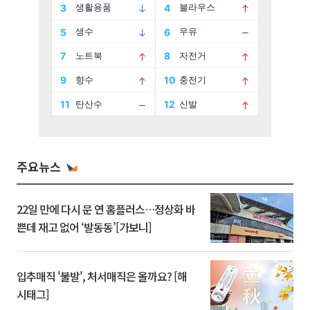
주요뉴스
22일 만에 다시 문 연 홈플러스…정상화 바
쁜데 재고 없어 ‘발동동’[가보니]
입추매직 '불발', 처서매직은 올까요? [해
시태그]