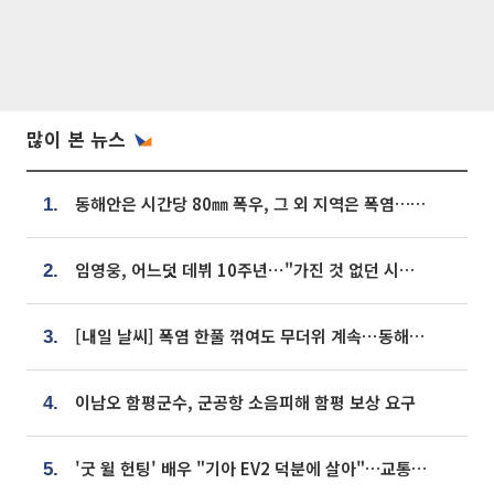
많이 본 뉴스
동해안은 시간당 80㎜ 폭우, 그 외 지역은 폭염…‘극과 극 날씨’
1.
임영웅, 어느덧 데뷔 10주년⋯"가진 것 없던 시절, 내 앞엔 20명의 팬뿐"
2.
[내일 날씨] 폭염 한풀 꺾여도 무더위 계속⋯동해안 이틀 연속 비
3.
이남오 함평군수, 군공항 소음피해 함평 보상 요구
4.
'굿 윌 헌팅' 배우 "기아 EV2 덕분에 살아"…교통사고 후 안전성 극찬
5.