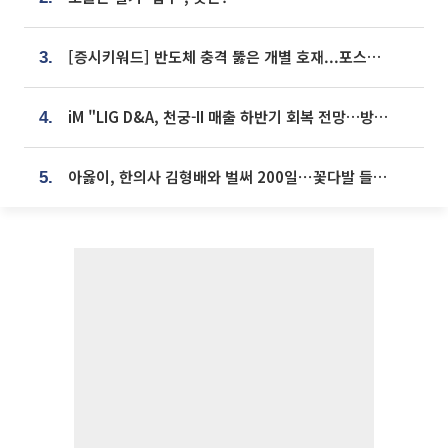
[증시키워드] 반도체 충격 뚫은 개별 호재...포스코퓨처엠·에코프로·한화솔루션 '눈길'
3.
iM "LIG D&A, 천궁-II 매출 하반기 회복 전망…방산 톱픽 유지"
4.
아옳이, 한의사 김형배와 벌써 200일⋯꽃다발 들고 "프러포즈 아냐"
5.