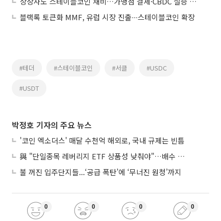
상장사도 스테이블코인 채비…가맹점 결제·CBDC 실증 사업 속도
블랙록 토큰화 MMF, 유럽 시장 진출∙∙∙스테이블코인 확장
#테더
#스테이블코인
#서클
#USDC
#USDT
박정호 기자의 주요 뉴스
'코인 엑소더스' 매달 수천억 해외로, 국내 규제는 빈틈
與 "단일종목 레버리지 ETF 상품성 낮춰야"…배수 조정안도 거론
불 꺼진 입주단지들...‘공급 폭탄’에 ‘무너진 원청’까지
0
0
0
0