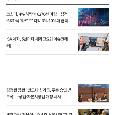
코스피, 4% 하락에 6270선 마감…삼전
·SK하닉 '와르르' 각각 6%·10%대 급락
ISA 계좌, 5년마다 깨라고요? [이슈크래
커]
김정관 장관 “반도체 성과급, 주총 승인 받
도록”…상법·자본시장법 개정 시사
세금 꺼낸 정부에…오세훈 서울시장 “집값