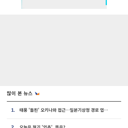
많이 본 뉴스
태풍 '돌핀' 오키나와 접근…일본기상청 경로 업데이트
1.
오늘은 절기 '입추', 뜻은?
2.