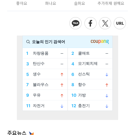
좋아요
화나요
슬퍼요
추가취재 원해요
주요뉴스