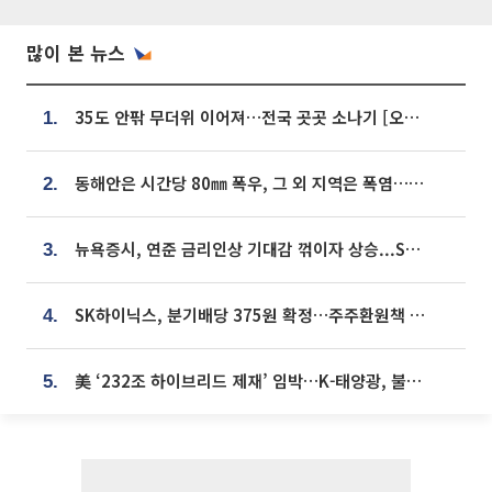
많이 본 뉴스
35도 안팎 무더위 이어져…전국 곳곳 소나기 [오늘 날씨]
1.
동해안은 시간당 80㎜ 폭우, 그 외 지역은 폭염…‘극과 극 날씨’
2.
뉴욕증시, 연준 금리인상 기대감 꺾이자 상승...S&P500 사상 최고치 [종합]
3.
SK하이닉스, 분기배당 375원 확정…주주환원책 9월로 앞당겨 발표
4.
美 ‘232조 하이브리드 제재’ 임박…K-태양광, 불확실성 털고 날개 다나
5.