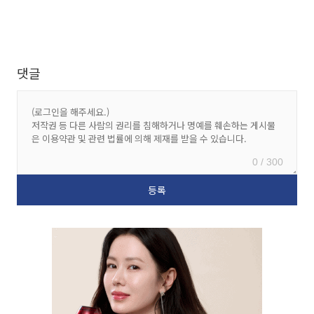
댓글
0 / 300