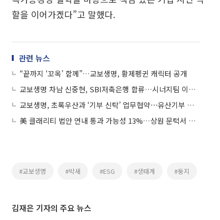
할을 이어가겠다”고 말했다.
관련 뉴스
“끝까지 ‘꼬옥’ 함께”…교보생명, 황제펭귄 캐릭터 공개
교보생명 차남 신중현, SBI저축은행 합류…시너지팀 이끈다
교보생명, 초록우산과 ‘기부 신탁’ 업무협약⋯유산기부 절차 간소화
美 클래리티 법안 연내 통과 가능성 13%…상원 문턱서 제동
#교보생명
#박새
#ESG
#생태계
#둥지
김재은 기자의 주요 뉴스