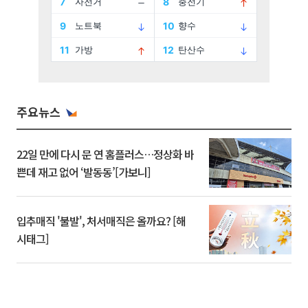
주요뉴스
22일 만에 다시 문 연 홈플러스…정상화 바
쁜데 재고 없어 ‘발동동’[가보니]
입추매직 '불발', 처서매직은 올까요? [해
시태그]