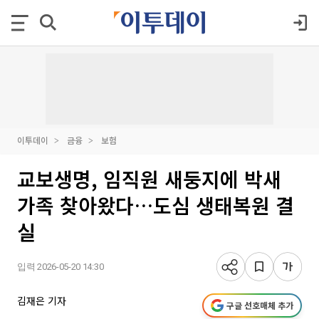
이투데이
금융
보험
교보생명, 임직원 새둥지에 박새
가족 찾아왔다…도심 생태복원 결
실
입력 2026-05-20 14:30
김재은 기자
구글 선호매체 추가