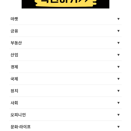
마켓
금융
부동산
산업
경제
국제
정치
사회
오피니언
문화·라이프