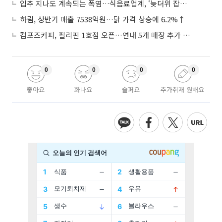
입추 지나도 계속되는 폭염…식음료업계, ‘늦더위 잡기’ 전력 투구
하림, 상반기 매출 7538억원…닭 가격 상승에 6.2%↑
컴포즈커피, 필리핀 1호점 오픈…연내 5개 매장 추가 출점
0
0
0
0
좋아요
화나요
슬퍼요
추가취재 원해요