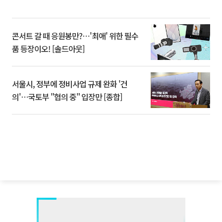
콘서트 갈 때 응원봉만?⋯'최애' 위한 필수
품 등장이오! [솔드아웃]
서울시, 정부에 정비사업 규제 완화 '건
의'⋯국토부 "협의 중" 입장만 [종합]