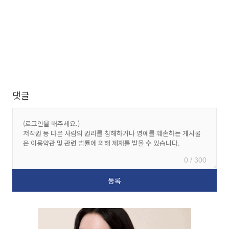
댓글
0 / 300