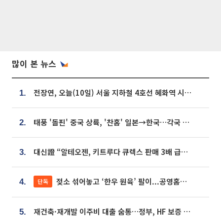
많이 본 뉴스
전장연, 오늘(10일) 서울 지하철 4호선 혜화역 시위…1호선 용산역 무정차
1.
태풍 '돌핀' 중국 상륙, '찬홈' 일본→한국…각국 기상청 예상 경로는?
2.
대신證 “알테오젠, 키트루다 큐렉스 판매 3배 급증…목표가 41만원 상향”
3.
젖소 섞어놓고 ‘한우 원육’ 팔이...공영홈쇼핑 표기·검증 구멍
단독
4.
재건축·재개발 이주비 대출 숨통…정부, HF 보증 신설 추진
5.