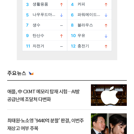
주요뉴스
애플, 中 CXMT 메모리 탑재 시험…AI발
공급난에 조달처 다변화
최태원·노소영 '9440억 분할' 판결, 이번주
재상고 여부 주목