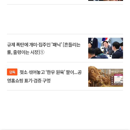
규제 폭탄에 개미·집주인 '패닉' [흔들리는
룰, 출렁이는 시장]①
젖소 섞어놓고 ‘한우 원육’ 팔이...공
단독
영홈쇼핑 표기·검증 구멍