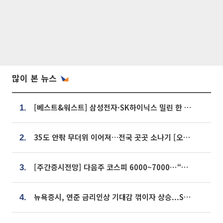
많이 본 뉴스
[베스트&워스트] 삼성전자·SK하이닉스 밀린 한 주…상상인증권은 85% 급등
1.
35도 안팎 무더위 이어져…전국 곳곳 소나기 [오늘 날씨]
2.
[주간증시전망] 다음주 코스피 6000~7000⋯“外人 수급은 정책이 변수”
3.
뉴욕증시, 연준 금리인상 기대감 꺾이자 상승...S&P500 사상 최고치 [종합]
4.