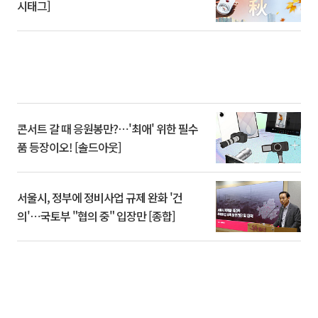
시태그]
콘서트 갈 때 응원봉만?⋯'최애' 위한 필수
품 등장이오! [솔드아웃]
서울시, 정부에 정비사업 규제 완화 '건
의'⋯국토부 "협의 중" 입장만 [종합]