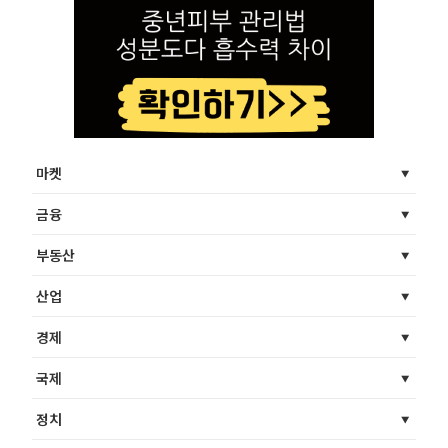
마켓
금융
부동산
산업
경제
국제
정치