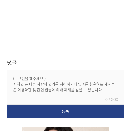
댓글
0 / 300