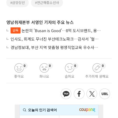
#금양상선
#연근해중소선사
영남취재본부 서영인 기자의 주요 뉴스
논란의 'Busan is Good'…8억 도시브랜드, 용산 대통령실 CI 업체가 수행
단독
인사도, 회계도 무너진 부산테크노파크…감사서 '혈세 유용·인사 뒤집기' 적발
경남정보대, 부산 지역 맞춤형 평생직업교육 우수사례로 혁신 주도
0
0
0
0
좋아요
화나요
슬퍼요
추가취재 원해요