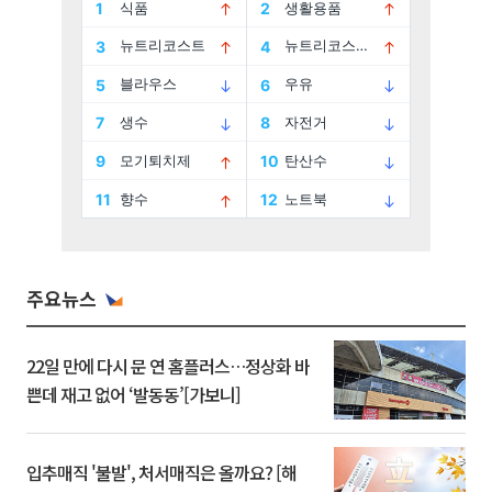
주요뉴스
22일 만에 다시 문 연 홈플러스…정상화 바
쁜데 재고 없어 ‘발동동’[가보니]
입추매직 '불발', 처서매직은 올까요? [해