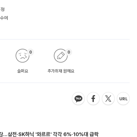
지정
 수여
0
0
슬퍼요
추가취재 원해요
감…삼전·SK하닉 '와르르' 각각 6%·10%대 급락