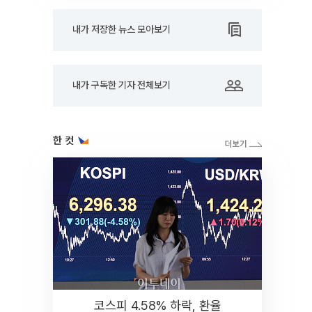
내가 저장한 뉴스 모아보기
내가 구독한 기자 전체보기
한 컷
코스피 4.58% 하락, 환율