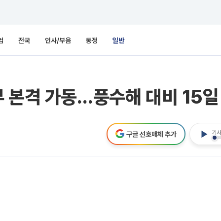
업
전국
인사/부음
동정
일반
 본격 가동…풍수해 대비 15일
기사
구글 선호매체 추가