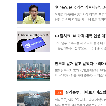
李 "폭염은 국가적 기후재난"…냉
이재명 대통령은 6일 사상 최악의 폭염
안전 등 인명 피해를 막는 데 모든 행
인프라 확충 계획을 내년도 예산안에 반
中 딥시크, AI 가격 대폭 인상 
IPO 앞두고 수익성 제고 나서 중국 대표
그동안 ‘초저가 전략’으로 미국과 중국
가된다. 블룸버그통신에 따르면 딥시크는
반도체 날개 달고 날았다⋯'역대급
6월 상품수지 흑자 478.9억달러 '역대
위'⋯"유가ㆍ환율 영향 출국자 수 감소" 
급 수출 호조가 매달 이어지면서 6월 
대 기
실리콘투, 라이브커머스팀 
단독
실리콘투, 팀장·PD 채용…방송 기획부
유통 플랫폼 실리콘투가 라이브커머스 전