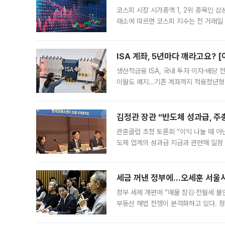
코스피 시장 시가총액 1, 2위 종목인 
래소에 따르면 코스피 지수는 전 거래일 대
1.81% 내린 6478.75에 출발한 코
다. 이날 오전
ISA 계좌, 5년마다 깨라고요? 
생산적금융 ISA, 국내 투자 이자·배당
이월도 폐지…기존 계좌까지 적용청년형 
는 5년마다 계좌를 해지하라는 건가요?”
편을
김정관 장관 “반도체 성과급, 
관훈클럽 초청 토론회 “이익 나눌 때 아
도체 업계의 성과급 지급과 관련해 일정
최근 상법·자본시장법 개정으로 기업 지
세금 꺼낸 정부에…오세훈 서울시장
정부 세제 개편에 “매물 잠김·전월세 불
부동산 해법 전쟁이 본격화하고 있다. 
드를 꺼내자 서울시는 전·월세 부담만 