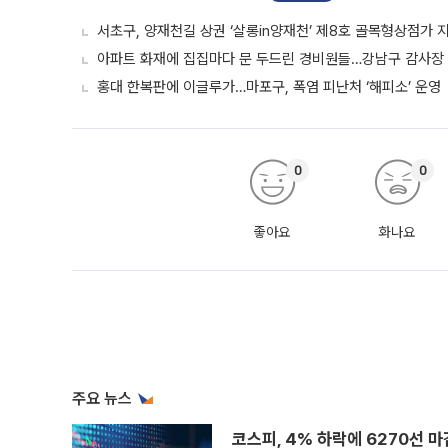
서초구, 양재천길 상권 ‘살롱in양재천’ 제8호 골목형상점가 
아파트 화재에 집집마다 문 두드린 경비원들…강남구 감사장
홍대 한복판에 이글루가…마포구, 폭염 피난처 ‘해피소’ 운영
0
0
좋아요
화나요
주요 뉴스
코스피, 4% 하락에 6270선 마