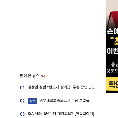
많이 본 뉴스
김정관 장관 “반도체 성과급, 주총 승인 받도록”…상법·자본시장법 개정 시사
01
중부내륙고속도로서 미상 폭발물 발견
02
속보
ISA 계좌, 5년마다 깨라고요? [이슈크래커]
03