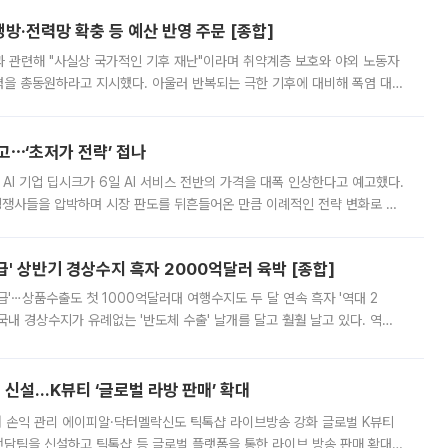
방·전력망 확충 등 예산 반영 주문 [종합]
과 관련해 "사실상 국가적인 기후 재난"이라며 취약계층 보호와 야외 노동자
정력을 총동원하라고 지시했다. 아울러 반복되는 극한 기후에 대비해 폭염 대응
영하는 방안도 검토하라고 주문했다. 이 대통령은 이날 폭염·가뭄 대
예고⋯‘초저가 전략’ 접나
 AI 기업 딥시크가 6일 AI 서비스 전반의 가격을 대폭 인상한다고 예고했다.
 경쟁사들을 압박하며 시장 판도를 뒤흔들어온 만큼 이례적인 전략 변화로 평
 이날 공지를 통해 구체적인 인상 폭은 공개하지 않았지만 상당한 수
' 상반기 경상수지 흑자 2000억달러 육박 [종합]
급'⋯상품수출도 첫 1000억달러대 여행수지도 두 달 연속 흑자 '역대 2
국내 경상수지가 유례없는 '반도체 수출' 날개를 달고 훨훨 날고 있다. 역대
경상수지 뿐 아니라 상반기 경상수지 흑자도 2000억달러에 근접하며 사상 최
신설…K뷰티 ‘글로벌 라방 판매’ 확대
터 손익 관리 에이피알·닥터멜락신도 틱톡샵 라이브방송 강화 글로벌 K뷰티
담팀을 신설하고 틱톡샵 등 글로벌 플랫폼을 통한 라이브 방송 판매 확대에