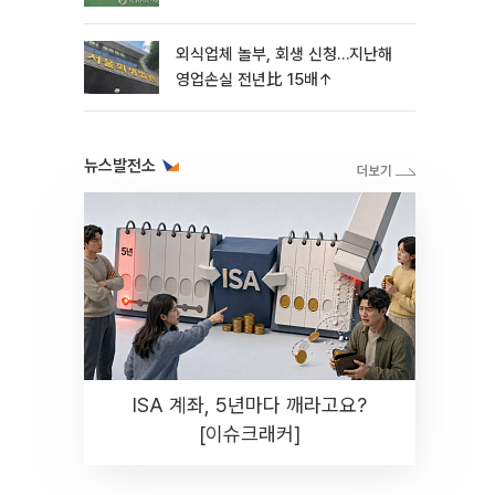
외식업체 놀부, 회생 신청…지난해
영업손실 전년比 15배↑
뉴스발전소
ISA 계좌, 5년마다 깨라고요?
[이슈크래커]