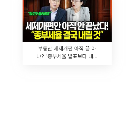
부동산 세제개편 아직 끝 아
냐? "종부세율 발표보다 내릴
것" 장기거주·양도세 전망 I 집
땅지성 I 김인만, 진미윤