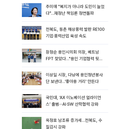
추미애 "복지가 아니라 도민이 늘었
다"…재정난 책임론 정면돌파
전북도, 동촌 해상풍력 발판 RE100
기업·풍력산업 육성 속도
장정순 용인시의회 의장, 베트남
FPT 찾았다…"용인 기업협력 뒷받
침"
이상일 시장, 다낭에 용인청년봉사
단 보낸다…'좋아용 거리' 만든다
국민대, ‘AX 이노베이션 얼라이언
스’ 출범⋯AI·SW 산학협력 강화
옥정호 남조류 증가세…전북도, 수
질감시 강화