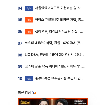
서울양양고속도로 이천터널 앞 사고 발생
04
속보
하마스 “네타냐후 합의안 거절, 총선 앞두고 시간 끌기”
05
단독
06
실리콘투, 라이브커머스팀 신설…K뷰티 ‘글로벌 판매망’ 확대[K뷰티 라방戰]
단독
코스피 4.58% 하락, 환율 1420원대 [포토]
07
LIG D&A, 천궁Ⅱ 수출에 2Q 영업익 29.5%↑…수주잔고 24.6조 [종합]
08
코스피 장중 낙폭 확대에 '매도 사이드카'…외인 2.8조'팔자'· 개인 3.1조 '사자'
09
중부내륙선 여주분기점 부근서 연이은 추돌사고 발생
10
속보
최신 영상