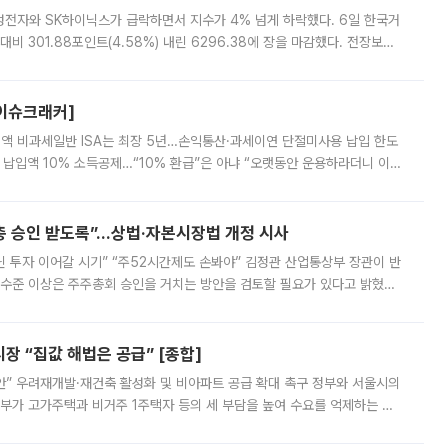
삼성전자와 SK하이닉스가 급락하면서 지수가 4% 넘게 하락했다. 6일 한국거
비 301.88포인트(4.58%) 내린 6296.38에 장을 마감했다. 전장보다
스피는 장중 한때 6550.94까지 오르기도 했으나 6238.32까지 밀리기도 했
[이슈크래커]
 전액 비과세일반 ISA는 최장 5년…손익통산·과세이연 단절미사용 납입 한도
납입액 10% 소득공제…“10% 환급”은 아냐 “오랫동안 운용하라더니 이제
 ‘만능 절세 통장’으로 불리는 개인종합자산관리계좌(ISA)가 두 갈래로 개
주총 승인 받도록”…상법·자본시장법 개정 시사
닌 투자 이어갈 시기” “주52시간제도 손봐야” 김정관 산업통상부 장관이 반
 수준 이상은 주주총회 승인을 거치는 방안을 검토할 필요가 있다고 밝혔다.
배구조와 주주권 강화 논의가 이어지는 가운데, 핵심 연구인력에 대한
 “집값 해법은 공급” [종합]
안” 우려재개발·재건축 활성화 및 비아파트 공급 확대 촉구 정부와 서울시의
정부가 고가주택과 비거주 1주택자 등의 세 부담을 높여 수요를 억제하는 카
키울 것이라며 세금이 아닌 공급이 근본적인 처방이라고 전면 반박했다.