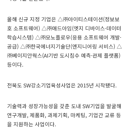
올해 신규 지정 기업은 △㈜아이티스테이션(정보보
호 소프트웨어) △㈜애드아임(엣지 디바이스·데이터
학습시스템) △㈜모노플로우(응용 소프트웨어 개발·
공급) △㈜한국에너지기술단(엔지니어링 서비스) △
㈜베이지안웍스(AI기반 도시침수 예측·관제 플랫폼)
등이다.
전북도 SW강소기업육성사업은 2015년 시작됐다.
기술력과 성장가능성을 갖춘 도내 SW기업을 발굴해
연구개발, 제품화, 과제기획, 마케팅, 기업간 교류 등
을 지원하는 사업이다.