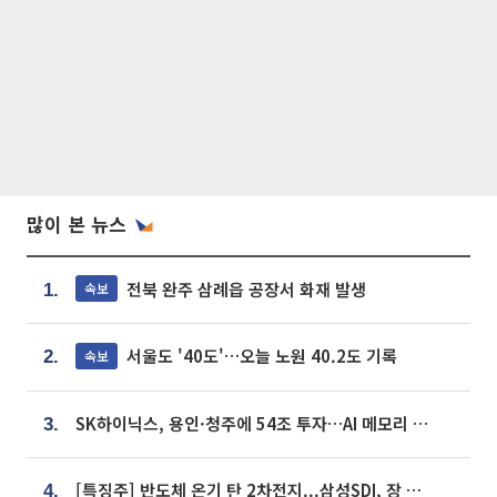
많이 본 뉴스
전북 완주 삼례읍 공장서 화재 발생
속보
1.
서울도 '40도'…오늘 노원 40.2도 기록
속보
2.
SK하이닉스, 용인·청주에 54조 투자…AI 메모리 생산기지 키운다
3.
[특징주] 반도체 온기 탄 2차전지...삼성SDI, 장 초반 7% 넘게 껑충
4.