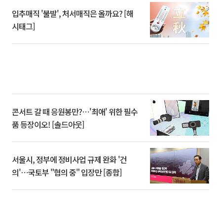
입추매직 '불발', 처서매직은 올까요? [해
시태그]
콘서트 갈 때 응원봉만?⋯'최애' 위한 필수
품 등장이오! [솔드아웃]
서울시, 정부에 정비사업 규제 완화 '건
의'⋯국토부 "협의 중" 입장만 [종합]