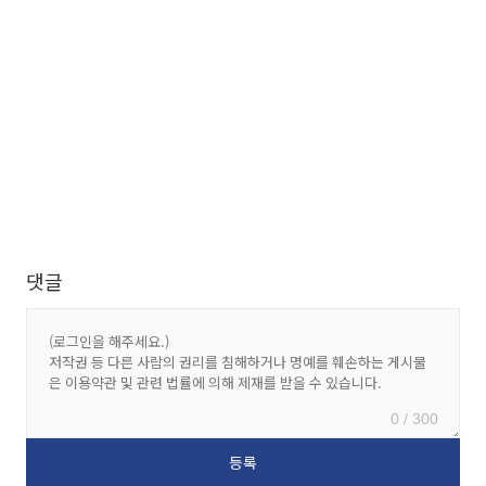
댓글
0 / 300