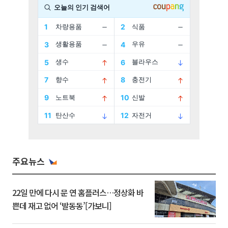
주요뉴스
22일 만에 다시 문 연 홈플러스…정상화 바
쁜데 재고 없어 ‘발동동’[가보니]