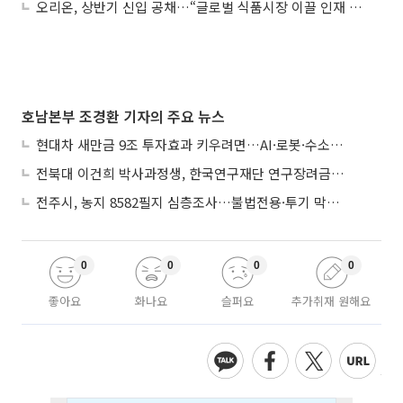
오리온, 상반기 신입 공채…“글로벌 식품시장 이끌 인재 찾는다”
호남본부 조경환 기자의 주요 뉴스
현대차 새만금 9조 투자효과 키우려면…AI·로봇·수소 공공기관 집적화 시급
전북대 이건희 박사과정생, 한국연구재단 연구장려금 선정
전주시, 농지 8582필지 심층조사…불법전용·투기 막는다
0
0
0
0
좋아요
화나요
슬퍼요
추가취재 원해요