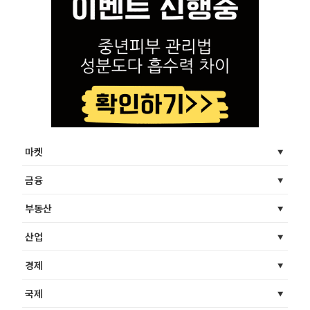
마켓
금융
부동산
산업
경제
국제