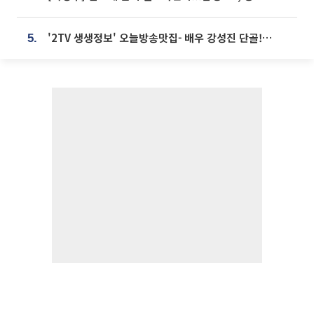
'2TV 생생정보' 오늘방송맛집- 배우 강성진 단골! 쌀국수ㆍ푸팟퐁 커리 맛집 '블○○○'
5.