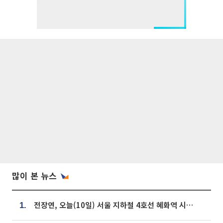
많이 본 뉴스
전장연, 오늘(10일) 서울 지하철 4호선 혜화역 시위…1호선 용산역 무정차
1.