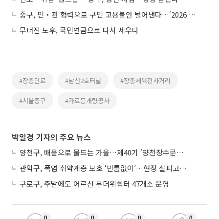
중구, 민‧관 협력으로 구민 고용불안 털어낸다…‘2026 일자리 정책’ 본격 가동
무너진 노후, 국민연금으로 다시 세우다
#장충단로
#남산2호터널
#장충체육관사거리
#서울중구
#가로등개량공사
박일경 기자의 주요 뉴스
양천구, 배움으로 물드는 가을…제40기 ‘양천장수문화대학’ 수강생 모집
관악구, 폭염 취약계층 보호 ‘빈틈없이’…현장 살피고 지원 넓힌다
구로구, 주말에도 어르신 무더위쉼터 47개소 운영
0
0
0
0