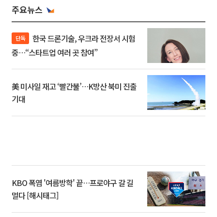
주요뉴스
한국 드론기술, 우크라 전장서 시험
단독
중…“스타트업 여러 곳 참여”
美 미사일 재고 ‘빨간불’…K방산 북미 진출
기대
KBO 폭염 '여름방학' 끝…프로야구 갈 길
멀다 [해시태그]