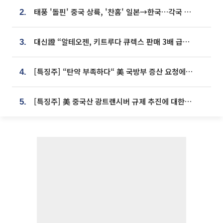
태풍 '돌핀' 중국 상륙, '찬홈' 일본→한국…각국 기상청 예상 경로는?
2.
대신證 “알테오젠, 키트루다 큐렉스 판매 3배 급증…목표가 41만원 상향”
3.
[특징주] “탄약 부족하다“ 美 국방부 증산 요청에⋯국내 방산주 급등세
4.
[특징주] 美 중국산 광트랜시버 규제 추진에 대한광통신 등 광통신株 강세
5.