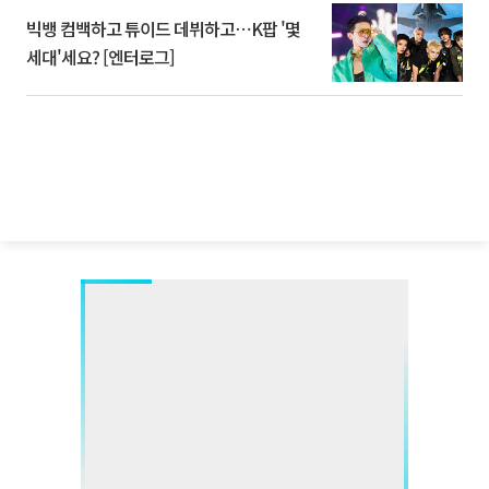
빅뱅 컴백하고 튜이드 데뷔하고⋯K팝 '몇
세대'세요? [엔터로그]