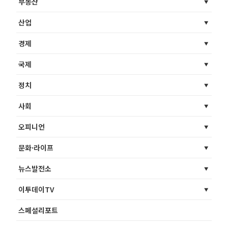
부동산
산업
경제
국제
정치
사회
오피니언
문화·라이프
뉴스발전소
이투데이TV
스페셜리포트