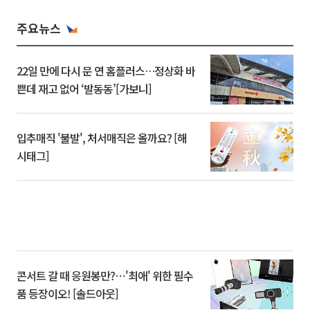
주요뉴스
22일 만에 다시 문 연 홈플러스…정상화 바
쁜데 재고 없어 ‘발동동’[가보니]
입추매직 '불발', 처서매직은 올까요? [해
시태그]
콘서트 갈 때 응원봉만?⋯'최애' 위한 필수
품 등장이오! [솔드아웃]