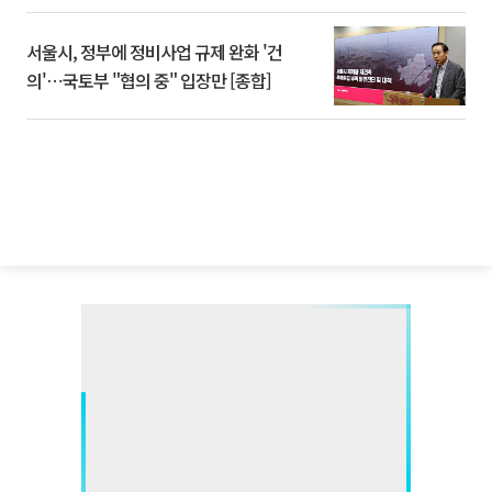
서울시, 정부에 정비사업 규제 완화 '건
의'⋯국토부 "협의 중" 입장만 [종합]