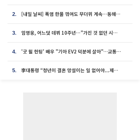
[내일 날씨] 폭염 한풀 꺾여도 무더위 계속⋯동해안 이틀 연속 비
2.
임영웅, 어느덧 데뷔 10주년⋯"가진 것 없던 시절, 내 앞엔 20명의 팬뿐"
3.
'굿 윌 헌팅' 배우 "기아 EV2 덕분에 살아"…교통사고 후 안전성 극찬
4.
李대통령 “청년이 결혼 망설이는 일 없어야...제도상 불이익 조사”
5.