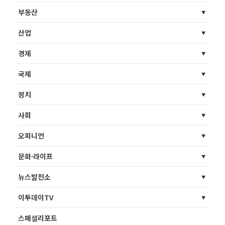
부동산
산업
경제
국제
정치
사회
오피니언
문화·라이프
뉴스발전소
이투데이TV
스페셜리포트