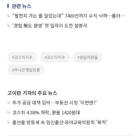
관련 뉴스
“팔천피 가는 줄 알았는데” 7400선까지 수직 낙하⋯롤러코스터 탄 코스피
‘경험 無도 환영’ 첫 일자리 도전 설명서
#코스피지수
#코스닥지수
#원달러환율
#하나은행딜링룸
고이란 기자의 주요 뉴스
추가 공급 대책 임박…부동산 시장 '이번엔?'
코스피 4.58% 하락, 환율 1420원대
출산율 반등세 속 임신출산·유아교육박람회 '북적'