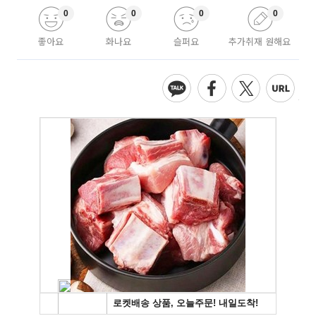
0
0
0
0
좋아요
화나요
슬퍼요
추가취재 원해요