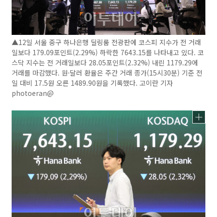
▲12일 서울 중구 하나은행 딜링룸 전광판에 코스피 지수가 전 거래
일보다 179.09포인트(2.29%) 하락한 7643.15를 나타내고 있다. 코
스닥 지수는 전 거래일보다 28.05포인트(2.32%) 내린 1179.29에
거래를 마감했다. 원·달러 환율은 주간 거래 종가(15시30분) 기준 전
일 대비 17.5원 오른 1489.90원을 기록했다. 고이란 기자
photoeran@