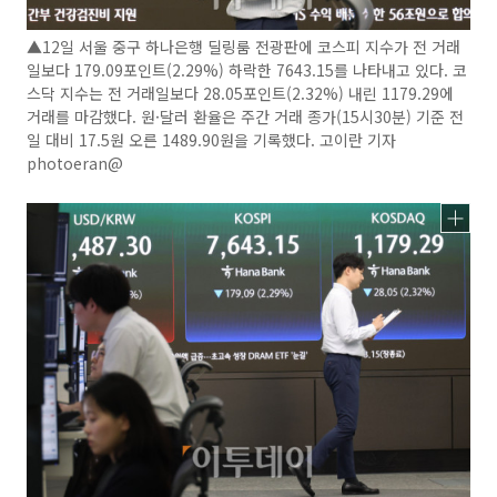
▲12일 서울 중구 하나은행 딜링룸 전광판에 코스피 지수가 전 거래
일보다 179.09포인트(2.29%) 하락한 7643.15를 나타내고 있다. 코
스닥 지수는 전 거래일보다 28.05포인트(2.32%) 내린 1179.29에
거래를 마감했다. 원·달러 환율은 주간 거래 종가(15시30분) 기준 전
일 대비 17.5원 오른 1489.90원을 기록했다. 고이란 기자
photoeran@