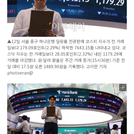
▲12일 서울 중구 하나은행 딜링룸 전광판에 코스피 지수가 전 거래
일보다 179.09포인트(2.29%) 하락한 7643.15를 나타내고 있다. 코
스닥 지수는 전 거래일보다 28.05포인트(2.32%) 내린 1179.29에
거래를 마감했다. 원·달러 환율은 주간 거래 종가(15시30분) 기준 전
일 대비 17.5원 오른 1489.90원을 기록했다. 고이란 기자
photoeran@