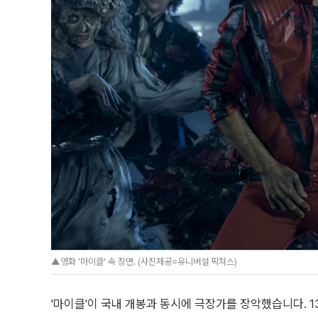
▲영화 '마이클' 속 장면. (사진제공=유니버설 픽쳐스)
'마이클'이 국내 개봉과 동시에 극장가를 장악했습니다.