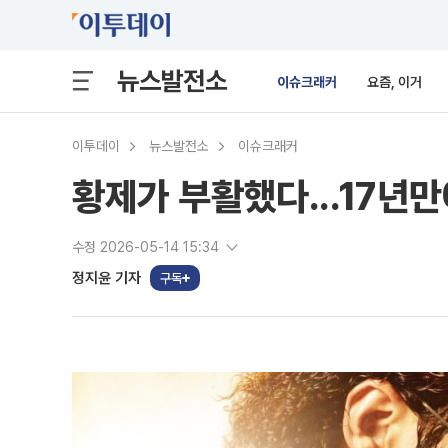
뉴스발전소
이슈크래커
요즘, 이거
이투데이
뉴스발전소
이슈크래커
황제가 부활했다...17년
수정 2026-05-14 15:34
정지윤 기자
구독