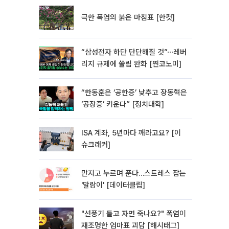
극한 폭염의 붉은 마침표 [한컷]
“삼성전자 하단 단단해질 것”⋯레버
리지 규제에 쏠림 완화 [찐코노미]
“한동훈은 ‘공한증’ 낮추고 장동혁은
‘공장증’ 키운다” [정치대학]
ISA 계좌, 5년마다 깨라고요? [이
슈크래커]
만지고 누르며 푼다…스트레스 잡는
'말랑이' [데이터클립]
"선풍기 틀고 자면 죽나요?" 폭염이
재조명한 엄마표 괴담 [해시태그]