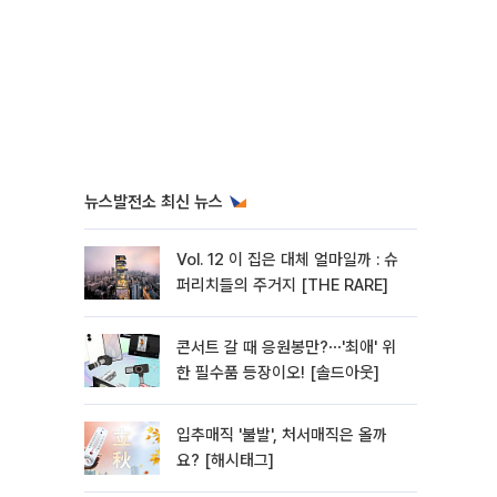
뉴스발전소 최신 뉴스
Vol. 12 이 집은 대체 얼마일까 : 슈
퍼리치들의 주거지 [THE RARE]
콘서트 갈 때 응원봉만?⋯'최애' 위
한 필수품 등장이오! [솔드아웃]
입추매직 '불발', 처서매직은 올까
요? [해시태그]