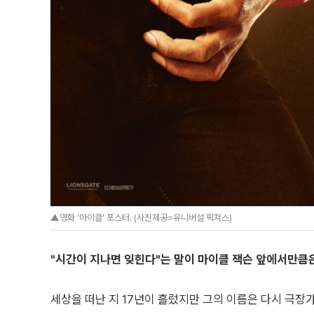
▲영화 '마이클' 포스터. (사진제공=유니버설 픽쳐스)
"시간이 지나면 잊힌다"는 말이 마이클 잭슨 앞에서만큼
세상을 떠난 지 17년이 흘렀지만 그의 이름은 다시 극장가