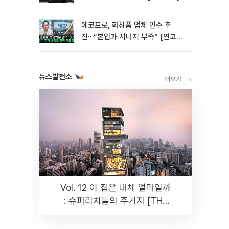
에코프로, 화장품 업체 인수 추
진⋯“본업과 시너지 부족” [찐코노
미]
뉴스발전소
Vol. 12 이 집은 대체 얼마일까
: 슈퍼리치들의 주거지 [THE
RARE]