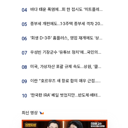
바다 태운 폭염에…회 한 접시도 ‘히트플레이션’
04
종부세 개편에도…1·3주택 종부세 격차 2028년부터 확대
05
‘회생 D-3주’ 홈플러스, 영업 재개에도 ‘상품 공급망’ 복구가 생존 관건
06
우성빈 기장군수 ‘유튜브 정치’에…국민의힘 군의원들 집단 반발
07
미국, 가상자산 포괄 규제 속도…상원, ‘클래리티법’ 9월 절차투표 추진
08
이란 “호르무즈 새 항로 합의 매우 근접...미국 배상 먼저”
09
‘한국판 IRA’ 베일 벗었지만…반도체·배터리 업계 “시행령이 관건”
10
최신 영상