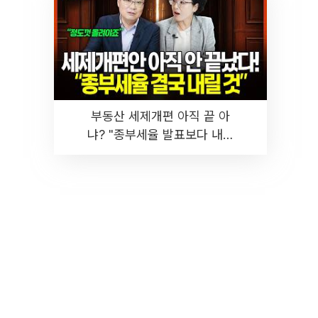
부동산 세제개편 아직 끝 아
냐? "종부세율 발표보다 내릴
것" 장기거주·양도세 전망 I 집
땅지성 I 김인만, 진미윤