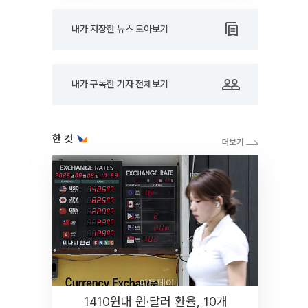
내가 저장한 뉴스 모아보기
내가 구독한 기자 전체보기
한 컷
1410원대 원·달러 환율, 10개