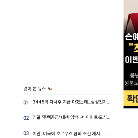
많이 본 뉴스
3445억 자사주 지급 마쳤는데...삼성전자 DX노조, 뒤늦은 '떼쓰기 집회'
01
영끌 '주택공급' 대책 임박⋯비아파트·도심복합까지 총동원
02
03
이란, 미국에 호르무즈 합의 조건 제시…美 “경기 아직 안 끝나” [종합]