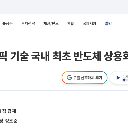
특징주
투자전략
채권/펀드
환율
국제시황
일반
픽 기술 국내 최초 반도체 상용
기사
구글 선호매체 추가
 칩 탑재
시장 정조준