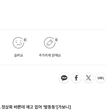
0
0
슬퍼요
추가취재 원해요
…정상화 바쁜데 재고 없어 ‘발동동’[가보니]