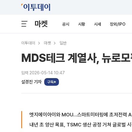
마켓
공시
시황
시세
장외/IPO
이투데이
마켓
일반
MDS테크 계열사, 뉴로모
입력 2026-05-14 10:47
설경진 기자
구독
엣지에이아이와 MOU…스마트미터링에 초저전력 AI
내년 초 양산 목표, TSMC 생산 공정 거쳐 글로벌 