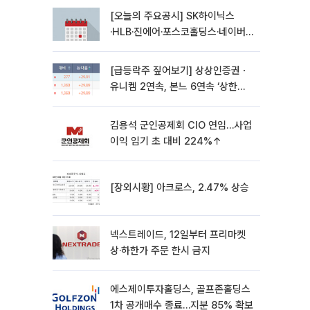
[오늘의 주요공시] SK하이닉스
·HLB·진에어·포스코홀딩스·네이버·
대우건설 등
[급등락주 짚어보기] 상상인증권ㆍ
유니켐 2연속, 본느 6연속 ‘상한
가’⋯M&A 훈풍 분 증시
김용석 군인공제회 CIO 연임…사업
이익 임기 초 대비 224%↑
[장외시황] 아크로스, 2.47% 상승
넥스트레이드, 12일부터 프리마켓
상·하한가 주문 한시 금지
에스제이투자홀딩스, 골프존홀딩스
1차 공개매수 종료…지분 85% 확보