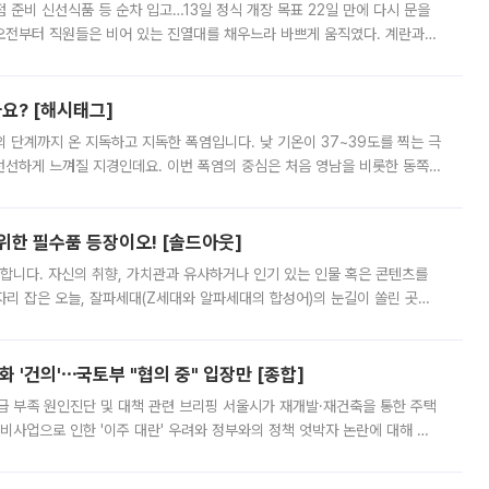
준비 신선식품 등 순차 입고…13일 정식 개장 목표 22일 만에 다시 문을
오전부터 직원들은 비어 있는 진열대를 채우느라 바쁘게 움직였다. 계란과
리를 잡기 시작했지만, 매장 곳곳엔 여전히 텅 빈 매대가 먼저 눈에 들어왔
까요? [해시태그]
’의 단계까지 온 지독하고 지독한 폭염입니다. 낮 기온이 37~39도를 찍는 극
 선선하게 느껴질 지경인데요. 이번 폭염의 중심은 처음 영남을 비롯한 동쪽
 북서풍이 산맥을 넘어 영남 쪽으로 내려오면서 뜨겁고 건조해졌는데요.
 위한 필수품 등장이오! [솔드아웃]
합니다. 자신의 취향, 가치관과 유사하거나 인기 있는 인물 혹은 콘텐츠를
'가 자리 잡은 오늘, 잘파세대(Z세대와 알파세대의 합성어)의 눈길이 쏠린 곳은
리는 공연장. 응원봉만큼이나 눈에 띄는 게 있습니다. 공연이 시작되기
 '건의'⋯국토부 "협의 중" 입장만 [종합]
급 부족 원인진단 및 대책 관련 브리핑 서울시가 재개발·재건축을 통한 주택
비사업으로 인한 '이주 대란' 우려와 정부와의 정책 엇박자 논란에 대해 정
실장은 2031년까지 31만 가구 착공 목표에 차질이 없다는 입장이나,