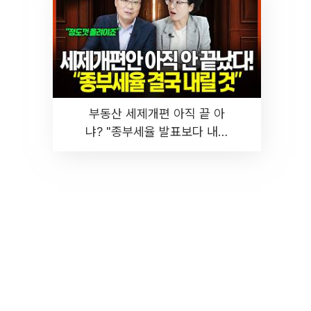
부동산 세제개편 아직 끝 아
냐? "종부세율 발표보다 내릴
것" 장기거주·양도세 전망 I 집
땅지성 I 김인만, 진미윤