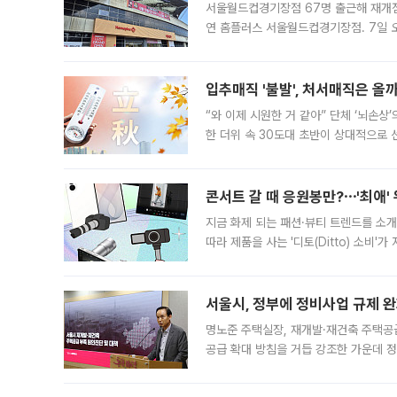
서울월드컵경기장점 67명 출근해 재개점 
연 홈플러스 서울월드컵경기장점. 7일 
우유, 과일 같은 신선식품이 차근차근 자
입추매직 '불발', 처서매직은 올
“와 이제 시원한 거 같아” 단체 ‘뇌손상
한 더위 속 30도대 초반이 상대적으로
지역에 있었습니다. 7월 말에는 서풍과
콘서트 갈 때 응원봉만?⋯'최애'
지금 화제 되는 패션·뷰티 트렌드를 소개
따라 제품을 사는 '디토(Ditto) 소비
어디일까요? 아이돌 콘서트 시작을 기다
서울시, 정부에 정비사업 규제 완화
명노준 주택실장, 재개발·재건축 주택공
공급 확대 방침을 거듭 강조한 가운데 정
면 반박하고 나섰다. 명노준 서울시 주택