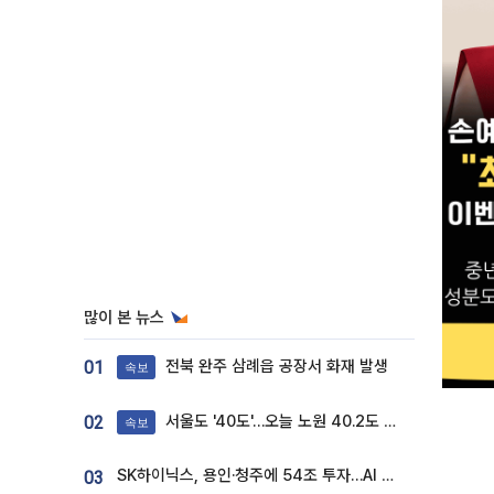
많이 본 뉴스
전북 완주 삼례읍 공장서 화재 발생
01
속보
서울도 '40도'…오늘 노원 40.2도 기록
02
속보
SK하이닉스, 용인·청주에 54조 투자…AI 메모리 생산기지 키운다
03