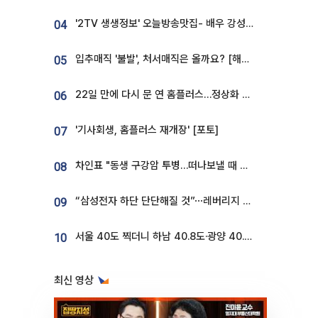
'2TV 생생정보' 오늘방송맛집- 배우 강성진 단골! 쌀국수ㆍ푸팟퐁 커리 맛집 '블○○○'
04
입추매직 '불발', 처서매직은 올까요? [해시태그]
05
22일 만에 다시 문 연 홈플러스…정상화 바쁜데 재고 없어 ‘발동동’[가보니]
06
'기사회생, 홈플러스 재개장' [포토]
07
차인표 "동생 구강암 투병…떠나보낼 때 가장 힘들었다”
08
“삼성전자 하단 단단해질 것”⋯레버리지 규제에 쏠림 완화 [찐코노미]
09
서울 40도 찍더니 하남 40.8도·광양 40.2도…전국 '펄펄'
10
최신 영상