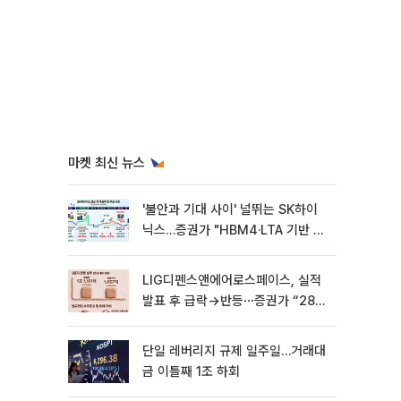
마켓 최신 뉴스
'불안과 기대 사이' 널뛰는 SK하이
닉스…증권가 "HBM4·LTA 기반 펀
터멘털 견고"
LIG디펜스앤에어로스페이스, 실적
발표 후 급락→반등⋯증권가 “28년
까지 튼튼”
단일 레버리지 규제 일주일…거래대
금 이틀째 1조 하회