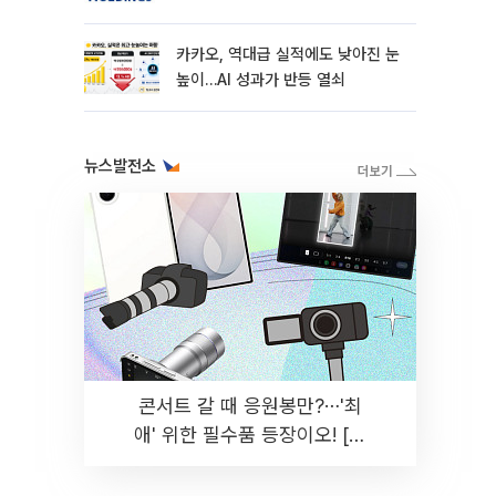
카카오, 역대급 실적에도 낮아진 눈
높이…AI 성과가 반등 열쇠
뉴스발전소
콘서트 갈 때 응원봉만?⋯'최
애' 위한 필수품 등장이오! [솔
드아웃]