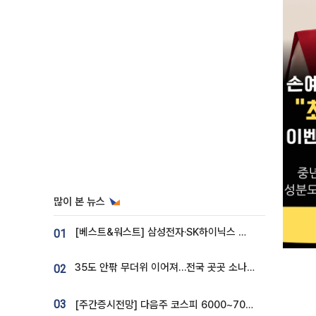
많이 본 뉴스
[베스트&워스트] 삼성전자·SK하이닉스 밀린 한 주…상상인증권은 85% 급등
01
35도 안팎 무더위 이어져…전국 곳곳 소나기 [오늘 날씨]
02
03
[주간증시전망] 다음주 코스피 6000~7000⋯“外人 수급은 정책이 변수”