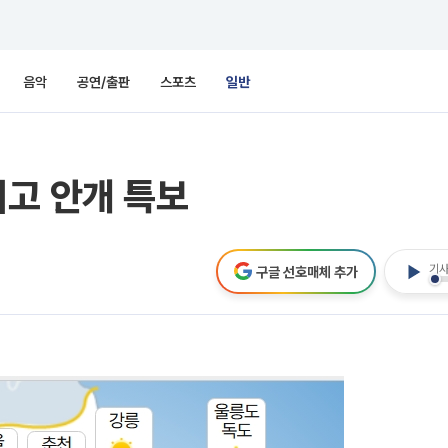
음악
공연/출판
스포츠
일반
리고 안개 특보
기사
구글 선호매체 추가