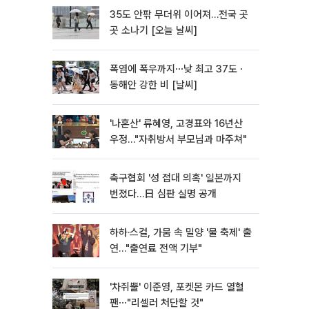
35도 안팎 무더위 이어져…전국 곳
곳 소나기 [오늘 날씨]
폭염에 폭우까지⋯낮 최고 37도ㆍ
동해안 강한 비 [날씨]
'나혼산' 류혜영, 고경표와 16년산
우정…"자취방서 부모님과 마주쳐"
축구협회 '성 접대 의혹' 일본까지
번졌다…日 심판 실명 공개
하하·스컬, 가뭄 속 밀양 '물 축제' 출
연…"출연료 전액 기부"
'차쥐뿔' 이준영, 포켓몬 카드 열혈
팬⋯"리셀러 처단할 것"