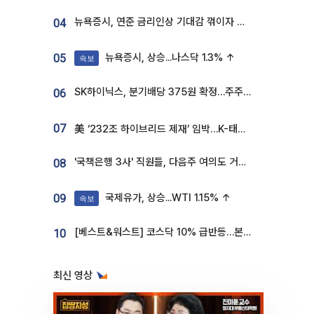
뉴욕증시, 연준 금리인상 기대감 꺾이자 상승...S&P500 사상 최고치 [종합]
04
뉴욕증시, 상승...나스닥 1.3% ↑
05
속보
SK하이닉스, 분기배당 375원 확정…주주환원책 9월로 앞당겨 발표
06
07
美 ‘232조 하이브리드 제재’ 임박…K-태양광, 불확실성 털고 날개 다나
'국책은행 3사' 직원들, 다음주 여의도 거리 나서는 까닭은
08
국제유가, 상승...WTI 1.15% ↑
09
속보
[베스트&워스트] 코스닥 10% 급반등…본느, 최대주주 변경 기대에 270% 폭등
10
최신 영상