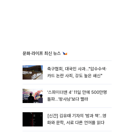
문화·라이프 최신 뉴스
축구협회, 대국민 사과…"압수수색·
카드 논란 사죄, 강도 높은 쇄신"
‘스파이더맨 4’ 11일 만에 500만명
돌파…‘왕사남’보다 빨라
[신간] 김유태 기자의 '밤과 책'…영
화와 문학, 서로 다른 언어를 읽다