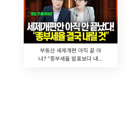
부동산 세제개편 아직 끝 아
냐? "종부세율 발표보다 내릴
것" 장기거주·양도세 전망 I 집
땅지성 I 김인만, 진미윤